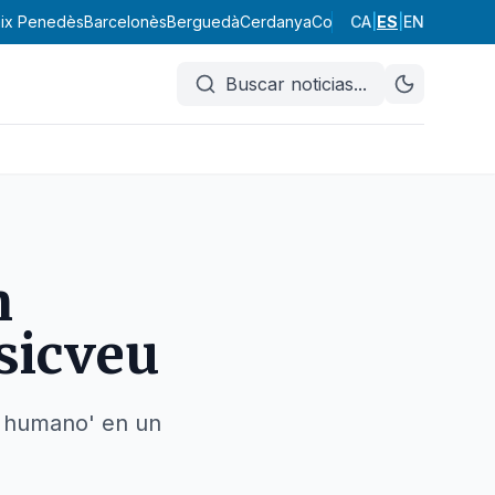
ix Penedès
Barcelonès
Berguedà
Cerdanya
Conca de Barberà
CA
|
ES
|
EN
Garraf
Buscar noticias
...
n
usicveu
r humano' en un