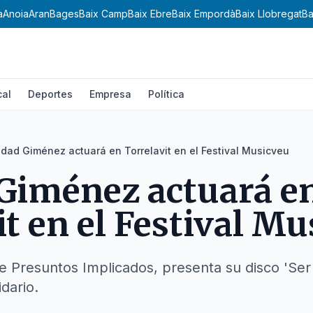
a
Anoia
Aran
Bages
Baix Camp
Baix Ebre
Baix Empordà
Baix Llobregat
Ba
cal
Deportes
Empresa
Política
dad Giménez actuará en Torrelavit en el Festival Musicveu
Giménez actuará e
it en el Festival M
de Presuntos Implicados, presenta su disco 'Se
idario.