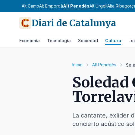
Alt Camp
Alt Empordà
Alt Penedès
Alt Urgell
Alta Ribagorç
Diari de Catalunya
Economía
Tecnología
Sociedad
Cultura
Lo
Inicio
Alt Penedès
Sole
Soledad 
Torrelav
La cantante, exlíder 
concierto acústico sol