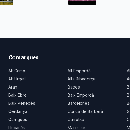
Comarques
Alt Camp
Alt Empordà
A
Alt Urgell
Alta Ribagorça
A
Aran
Bages
B
Baix Ebre
Baix Empordà
B
Baix Penedès
Barcelonès
B
Cerdanya
Conca de Barberà
G
Garrigues
Garrotxa
G
Lluçanès
Maresme
M