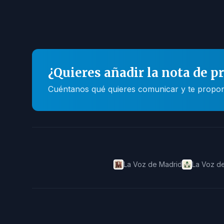
¿Quieres añadir la nota de p
Cuéntanos qué quieres comunicar y te propone
La Voz de Madrid
La Voz de