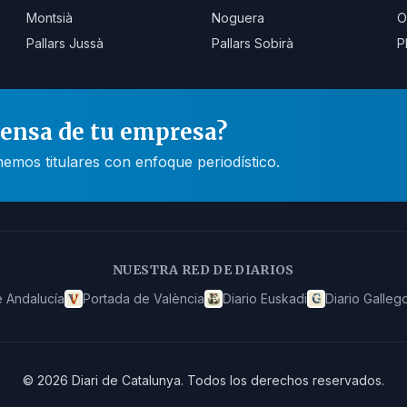
Montsià
Noguera
O
Pallars Jussà
Pallars Sobirà
P
rensa de tu empresa?
mos titulares con enfoque periodístico.
NUESTRA RED DE DIARIOS
 Andalucía
Portada de València
Diario Euskadi
Diario Galleg
©
2026
Diari de Catalunya
.
Todos los derechos reservados.