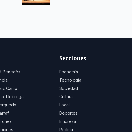
Secciones
lt Penedès
Economía
noia
Tecnología
aix Camp
Sociedad
aix Llobregat
Cultura
erguedà
Local
arraf
Deportes
ironès
Empresa
oianès
Política