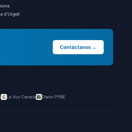
sona
la d'Urgell
Contáctanos
→
o
La Voz Canaria
Diario PYME