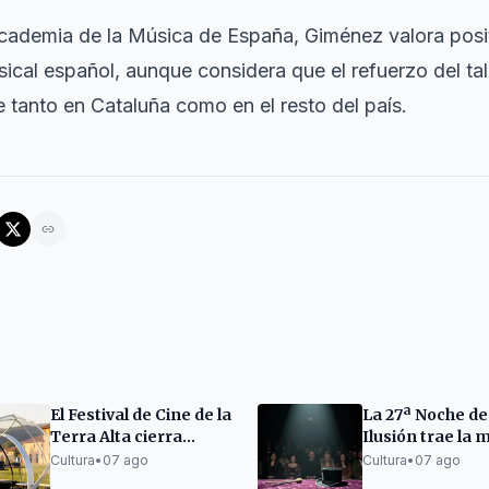
ademia de la Música de España, Giménez valora posit
ical español, aunque considera que el refuerzo del tal
e tanto en Cataluña como en el resto del país.
El Festival de Cine de la
La 27ª Noche de
Terra Alta cierra
Ilusión trae la 
edición con éxito e
magia a Santa C
Cultura
•
07 ago
Cultura
•
07 ago
innovación
d'Aro