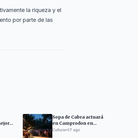
ivamente la riqueza y el
ento por parte de las
Sopa de Cabra actuará
mejor
en Camprodon en
ristina
2027
Cultura
•
07 ago