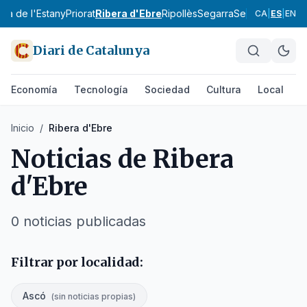
Pla de l'Estany
Priorat
Ribera d'Ebre
Ripollès
Segarra
Segrià
Selva
Sol
CA
|
ES
|
EN
Diari de Catalunya
Economía
Tecnología
Sociedad
Cultura
Local
D
Inicio
/
Ribera d'Ebre
Noticias de
Ribera
d'Ebre
0
noticias publicadas
Filtrar por localidad:
Ascó
(
sin noticias propias
)