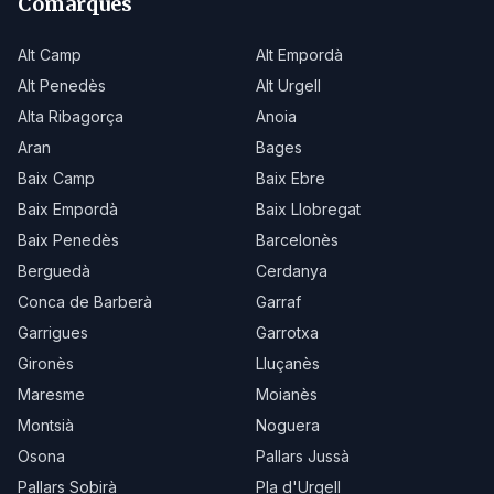
Comarques
Alt Camp
Alt Empordà
Alt Penedès
Alt Urgell
Alta Ribagorça
Anoia
Aran
Bages
Baix Camp
Baix Ebre
Baix Empordà
Baix Llobregat
Baix Penedès
Barcelonès
Berguedà
Cerdanya
Conca de Barberà
Garraf
Garrigues
Garrotxa
Gironès
Lluçanès
Maresme
Moianès
Montsià
Noguera
Osona
Pallars Jussà
Pallars Sobirà
Pla d'Urgell