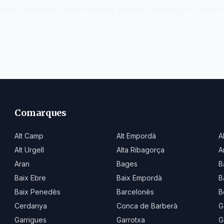
n fluida y respetuosa entre empresas y lectores. Gracias por confiar 
Comarques
Alt Camp
Alt Empordà
A
Alt Urgell
Alta Ribagorça
A
Aran
Bages
B
Baix Ebre
Baix Empordà
B
Baix Penedès
Barcelonès
B
Cerdanya
Conca de Barberà
G
Garrigues
Garrotxa
G