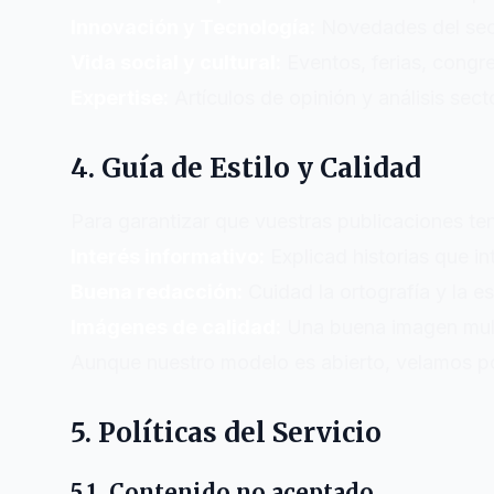
Innovación y Tecnología:
Novedades del secto
Vida social y cultural:
Eventos, ferias, congres
Expertise:
Artículos de opinión y análisis sect
4. Guía de Estilo y Calidad
Para garantizar que vuestras publicaciones te
Interés informativo:
Explicad historias que i
Buena redacción:
Cuidad la ortografía y la es
Imágenes de calidad:
Una buena imagen multip
Aunque nuestro modelo es abierto, velamos po
5. Políticas del Servicio
5.1. Contenido no aceptado