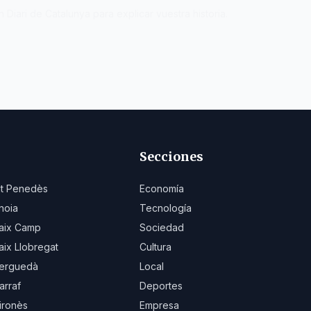
en
Diari de Catalunya
para explicar vuestra historia.
Secciones
lt Penedès
Economía
noia
Tecnología
aix Camp
Sociedad
aix Llobregat
Cultura
erguedà
Local
arraf
Deportes
ironès
Empresa