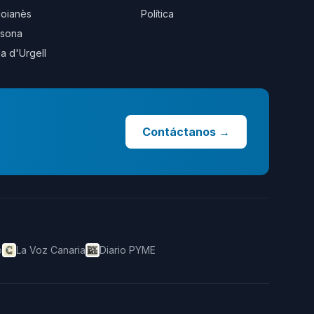
oianès
Política
sona
la d'Urgell
Contáctanos
→
o
La Voz Canaria
Diario PYME