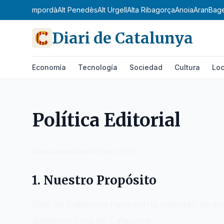
Camp
Alt Empordà
Alt Penedès
Alt Urgell
Alta Ribagorça
Anoia
Aran
Bages
Diari de Catalunya
Economía
Tecnología
Sociedad
Cultura
Loc
Política Editorial
Última actualización: Enero 2026
1. Nuestro Propósito
Diari de Catalunya
nace con la voluntad de ser
audiencia local de
Catalunya
.