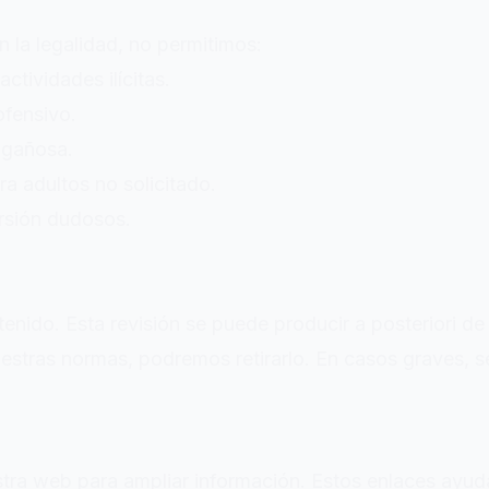
 la legalidad, no permitimos:
ctividades ilícitas.
ofensivo.
ngañosa.
ra adultos no solicitado.
rsión dudosos.
ido. Esta revisión se puede producir a posteriori de l
estras normas, podremos retirarlo. En casos graves, s
stra web para ampliar información. Estos enlaces ayudan