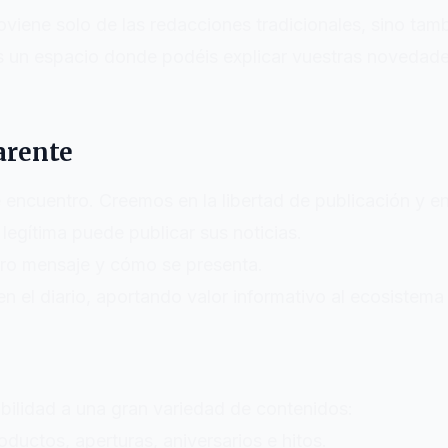
iene solo de las redacciones tradicionales, sino tambi
s un espacio donde podéis explicar vuestras novedades,
arente
ncuentro. Creemos en la libertad de publicación y en 
egítima puede publicar sus noticias.
tro mensaje y cómo se presenta.
n el diario, aportando valor informativo al ecosistema 
ibilidad a una gran variedad de contenidos:
uctos, aperturas, aniversarios e hitos.