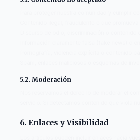
Para proteger nuestra comunidad y cumplir con
Contenido ilegal, fraudulento o que promueva a
Discurso de odio, discriminación o contenido 
Información claramente falsa (fake news) o e
Pornografía, violencia explícita o contenido pa
Spam, enlaces maliciosos o esquemas de inve
5.2. Moderación
Nos reservamos el derecho de moderar el conten
servicio. Si detectamos contenido que viola nu
6. Enlaces y Visibilidad
Los artículos pueden incluir enlaces hacia vue