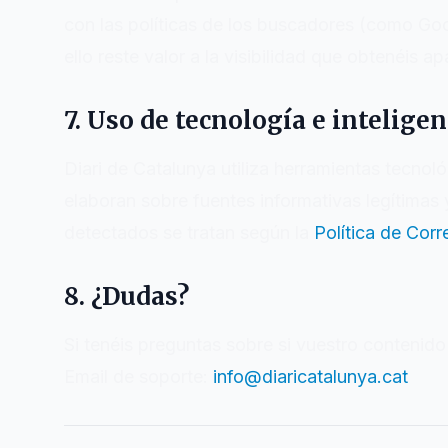
con las políticas de los buscadores (como Goo
ello reste valor a la visibilidad que obtenéis 
7. Uso de tecnología e inteligenc
Diari de Catalunya
utiliza herramientas tecnológ
elaboran sobre fuentes informativas legítimas y 
detectados se tratan según la
Política de Corr
8. ¿Dudas?
Si tenéis preguntas sobre si vuestro contenid
Email de soporte:
info@diaricatalunya.cat