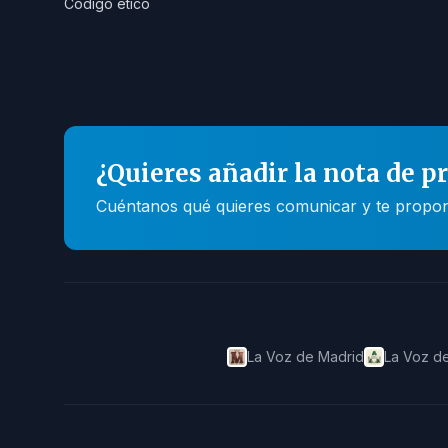
Código ético
¿Quieres añadir la nota de p
Cuéntanos qué quieres comunicar y te propone
La Voz de Madrid
La Voz de