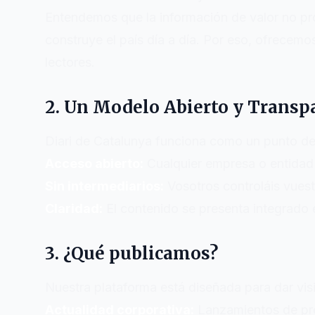
Entendemos que la información de valor no prov
construye el país día a día. Por eso, ofrecemo
lectores.
2. Un Modelo Abierto y Transp
Diari de Catalunya
funciona como un punto de e
Acceso abierto:
Cualquier empresa o entidad l
Sin intermediarios:
Vosotros controláis vues
Claridad:
El contenido se presenta integrado e
3. ¿Qué publicamos?
Nuestra plataforma está diseñada para dar vis
Actualidad corporativa:
Lanzamientos de prod