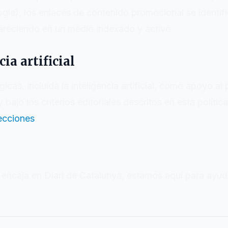
gle), los enlaces de contenido promocional se identi
apareciendo en un medio indexado y activo.
ia artificial
icas, incluida la inteligencia artificial, como apoyo al
bajo los criterios editoriales descritos en esta polític
ecciones
.
o encaja en
Diari de Catalunya
, estamos aquí para ayud