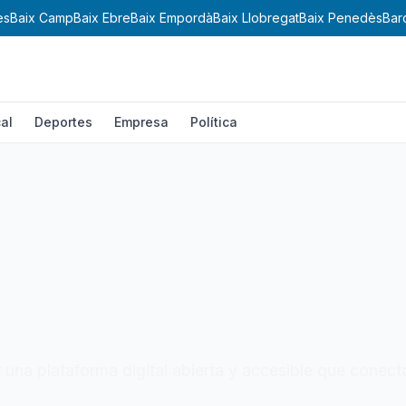
Baix Camp
Baix Ebre
Baix Empordà
Baix Llobregat
Baix Penedès
Barc
al
Deportes
Empresa
Política
 una plataforma digital abierta y accesible que conect