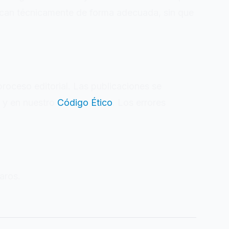
fican técnicamente de forma adecuada, sin que
 proceso editorial. Las publicaciones se
a y en nuestro
Código Ético
. Los errores
aros.