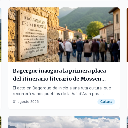
Bagergue inaugura la primera placa
del itinerario literario de Mossen
Jusèp Condò Sambeat
El acto en Bagergue da inicio a una ruta cultural que
recorrerá varios pueblos de la Val d'Aran para
homenajear al autor.
01 agosto 2026
Cultura