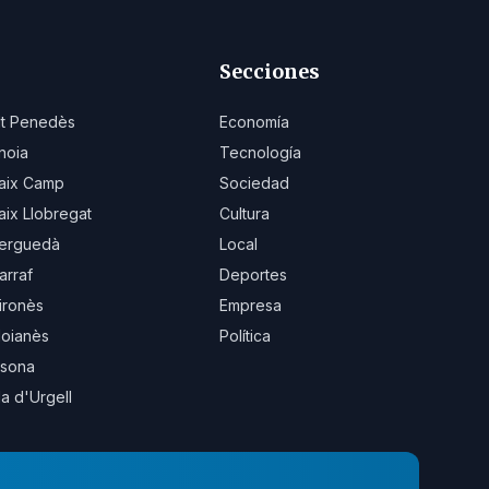
Secciones
lt Penedès
Economía
noia
Tecnología
aix Camp
Sociedad
aix Llobregat
Cultura
erguedà
Local
arraf
Deportes
ironès
Empresa
oianès
Política
sona
la d'Urgell