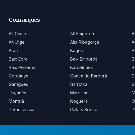
Comarques
Alt Camp
Alt Empordà
A
Alt Urgell
Alta Ribagorça
A
Aran
Bages
B
Baix Ebre
Baix Empordà
B
Baix Penedès
Barcelonès
B
Cerdanya
Conca de Barberà
G
Garrigues
Garrotxa
G
Lluçanès
Maresme
M
Montsià
Noguera
O
Pallars Jussà
Pallars Sobirà
P