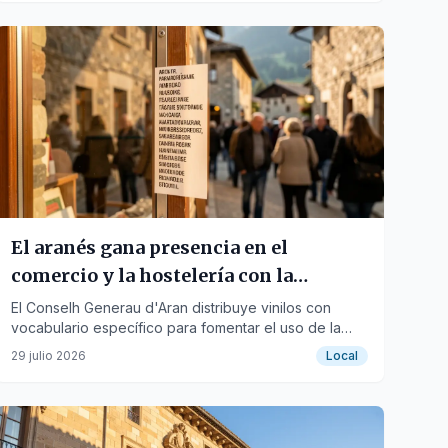
El aranés gana presencia en el
comercio y la hostelería con la
campaña 'Ací ne didem'
El Conselh Generau d'Aran distribuye vinilos con
vocabulario específico para fomentar el uso de la
lengua propia.
29 julio 2026
Local