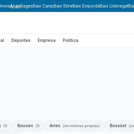
Anoia
Aran
Bages
Baix Camp
Baix Ebre
Baix Empordà
Baix Llobregat
Ba
al
Deportes
Empresa
Política
n
Bausen
Arres
Bossòst
(
1
)
(
1
)
(
sin noticias propias
)
(
si