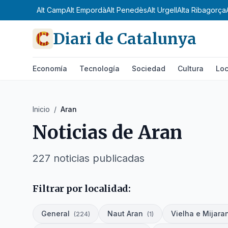
Alt Camp
Alt Empordà
Alt Penedès
Alt Urgell
Alta Ribagorça
Diari de Catalunya
Economía
Tecnología
Sociedad
Cultura
Loc
Inicio
/
Aran
Noticias de
Aran
227
noticias publicadas
Filtrar por localidad:
General
Naut Aran
Vielha e Mijara
(
224
)
(
1
)