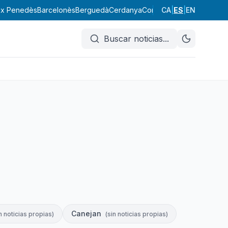
ix Penedès
Barcelonès
Berguedà
Cerdanya
Conca de Barberà
CA
|
ES
|
EN
Garraf
Buscar noticias
...
Canejan
n noticias propias
)
(
sin noticias propias
)