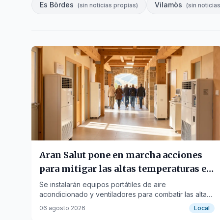
Es Bòrdes
Vilamòs
(
sin noticias propias
)
(
sin noticia
Aran Salut pone en marcha acciones
para mitigar las altas temperaturas en
espacios asistenciales
Se instalarán equipos portátiles de aire
acondicionado y ventiladores para combatir las altas
temperaturas en consultas y urgencias.
06 agosto 2026
Local