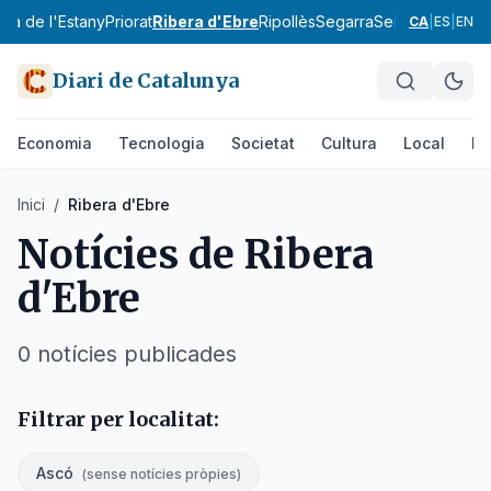
Pla de l'Estany
Priorat
Ribera d'Ebre
Ripollès
Segarra
Segrià
Selva
Sol
CA
|
ES
|
EN
Diari de Catalunya
Economia
Tecnologia
Societat
Cultura
Local
Es
Inici
/
Ribera d'Ebre
Notícies de
Ribera
d'Ebre
0
notícies
publicades
Filtrar per localitat:
Ascó
(
sense notícies pròpies
)