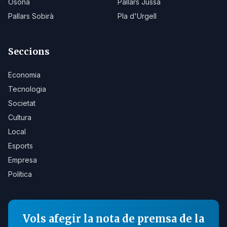
Osona
Pallars Jussà
Pallars Sobirà
Pla d'Urgell
Seccions
Economia
Tecnologia
Societat
Cultura
Local
Esports
Empresa
Política
Vols afegir la nota de premsa de la