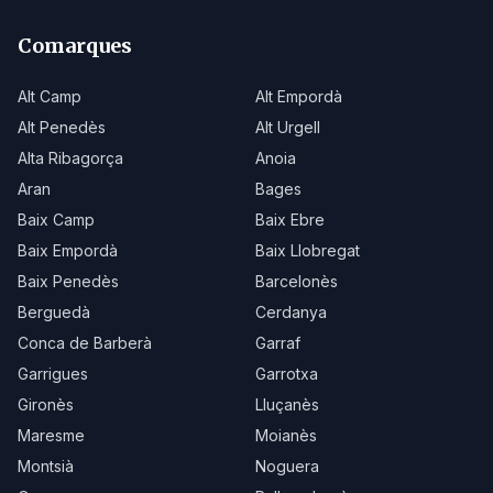
Comarques
Alt Camp
Alt Empordà
Alt Penedès
Alt Urgell
Alta Ribagorça
Anoia
Aran
Bages
Baix Camp
Baix Ebre
Baix Empordà
Baix Llobregat
Baix Penedès
Barcelonès
Berguedà
Cerdanya
Conca de Barberà
Garraf
Garrigues
Garrotxa
Gironès
Lluçanès
Maresme
Moianès
Montsià
Noguera