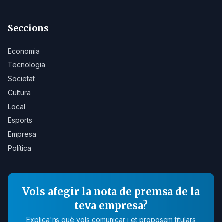
Seccions
Economia
Tecnologia
Societat
Cultura
Local
Esports
Empresa
Política
Vols afegir la nota de premsa de la
teva empresa?
Explica'ns què vols comunicar i et proposem titulars