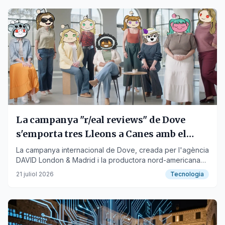
La campanya "r/eal reviews" de Dove
s'emporta tres Lleons a Canes amb el
suport de la IA local de Pijama Studio
La campanya internacional de Dove, creada per l'agència
DAVID London & Madrid i la productora nord-americana
IMPOSTER amb el desenvolupament tecnològic amb
21 juliol 2026
Tecnologia
intel·ligència artificial de Pijama Studio, ha estat
guardonada amb tres prestigiosos guardons al festival
Cannes Lions.