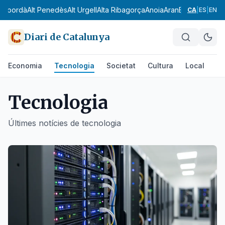
mpordà
Alt Penedès
Alt Urgell
Alta Ribagorça
Anoia
Aran
Bages
Baix Cam
CA
|
ES
|
EN
Diari de Catalunya
Economia
Tecnologia
Societat
Cultura
Local
Es
Tecnologia
Últimes notícies de
tecnologia