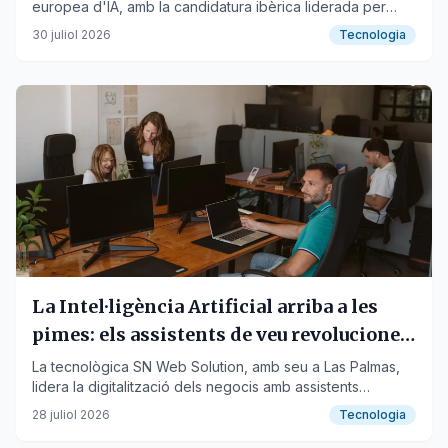
europea d'IA, amb la candidatura ibèrica liderada per
Espanya i Portugal.
30 juliol 2026
Tecnologia
La Intel·ligència Artificial arriba a les
pimes: els assistents de veu revolucionen
l'atenció al client a Espanya
La tecnològica SN Web Solution, amb seu a Las Palmas,
lidera la digitalització dels negocis amb assistents
telefònics intel·ligents i solucions de màrqueting digital de
28 juliol 2026
Tecnologia
360 graus.