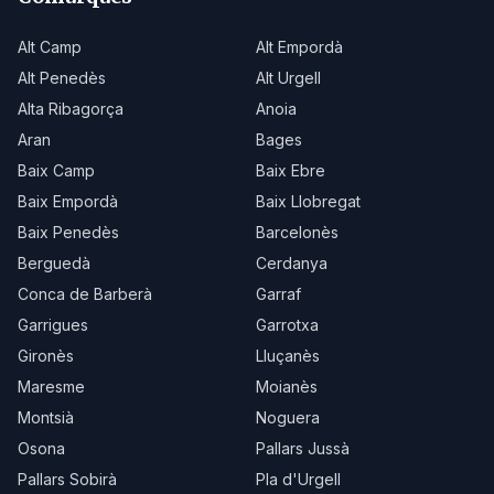
Alt Camp
Alt Empordà
Alt Penedès
Alt Urgell
Alta Ribagorça
Anoia
Aran
Bages
Baix Camp
Baix Ebre
Baix Empordà
Baix Llobregat
Baix Penedès
Barcelonès
Berguedà
Cerdanya
Conca de Barberà
Garraf
Garrigues
Garrotxa
Gironès
Lluçanès
Maresme
Moianès
Montsià
Noguera
Osona
Pallars Jussà
Pallars Sobirà
Pla d'Urgell