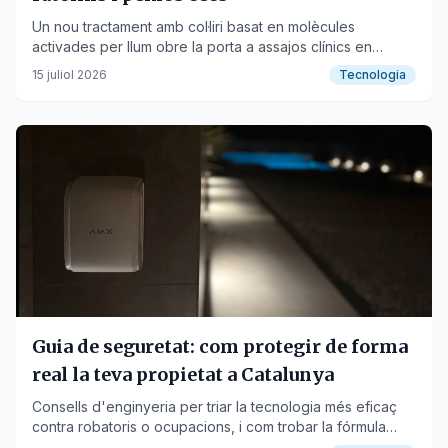
Un nou tractament amb col·liri basat en molècules
activades per llum obre la porta a assajos clínics en
humans d'aquí a quatre anys.
15 juliol 2026
Tecnologia
Guia de seguretat: com protegir de forma
real la teva propietat a Catalunya
Consells d'enginyeria per triar la tecnologia més eficaç
contra robatoris o ocupacions, i com trobar la fórmula
d'instal·lació a mida que necessita cada casa, torre o