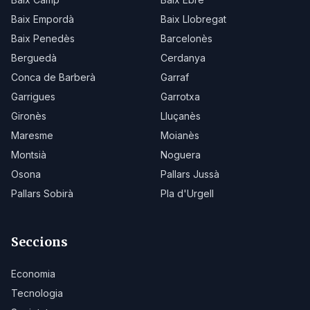
Baix Empordà
Baix Llobregat
Baix Penedès
Barcelonès
Berguedà
Cerdanya
Conca de Barberà
Garraf
Garrigues
Garrotxa
Gironès
Lluçanès
Maresme
Moianès
Montsià
Noguera
Osona
Pallars Jussà
Pallars Sobirà
Pla d'Urgell
Seccions
Economia
Tecnologia