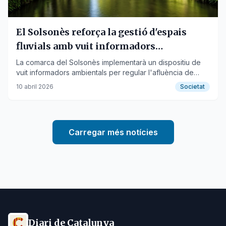
El Solsonès reforça la gestió d'espais
fluvials amb vuit informadors
ambientals
La comarca del Solsonès implementarà un dispositiu de
vuit informadors ambientals per regular l'afluència de
visitants en setze espais fluvials durant l'estiu i la tardor.
10 abril 2026
Societat
Carregar més notícies
Diari de Catalunya