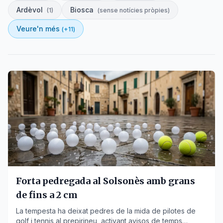
Ardèvol
Biosca
(
1
)
(
sense notícies pròpies
)
Veure'n més
(+
11
)
Forta pedregada al Solsonès amb grans
de fins a 2 cm
La tempesta ha deixat pedres de la mida de pilotes de
golf i tennis al prepirineu, activant avisos de temps