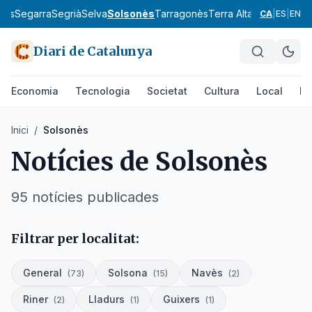
llès
Segarra
Segrià
Selva
Solsonès
Tarragonès
Terra Alta
Urgell
Vallès
CA
|
ES
|
EN
Diari de Catalunya
Economia
Tecnologia
Societat
Cultura
Local
Es
Inici
/
Solsonès
Notícies de
Solsonès
95
notícies
publicades
Filtrar per localitat:
General
Solsona
Navès
(
73
)
(
15
)
(
2
)
Riner
Lladurs
Guixers
(
2
)
(
1
)
(
1
)