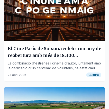
El Cine París de Solsona celebra un any de
reobertura amb més de 18.300
espectadors
La combinació d'estrenes i cinema d'autor, juntament amb
la dedicació d'un centenar de voluntaris, ha estat clau
per a l'èxit de l'equipament cultural.
24 abril 2026
Cultura