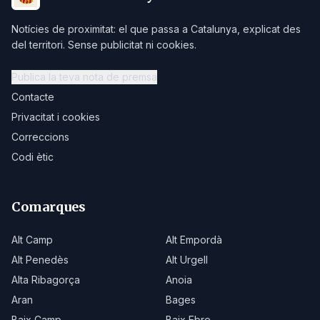
Notícies de proximitat: el que passa a Catalunya, explicat des
del territori. Sense publicitat ni cookies.
Publica la teva nota de premsa
Contacte
Privacitat i cookies
Correccions
Codi ètic
Comarques
Alt Camp
Alt Empordà
Alt Penedès
Alt Urgell
Alta Ribagorça
Anoia
Aran
Bages
Baix Camp
Baix Ebre