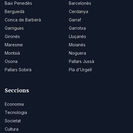
Baix Penedès
Barcelonès
Berguedà
Cerdanya
Conca de Barberà
Garraf
Garrigues
Garrotxa
Gironès
Lluçanès
Maresme
Moianès
Montsià
Noguera
Osona
Pallars Jussà
Pallars Sobirà
Pla d'Urgell
Seccions
Economia
Tecnologia
Societat
Cultura