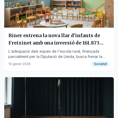
Riner estrena la nova llar d'infants de
Freixinet amb una inversió de 161.873
euros
L'adequació dels espais de l'escola rural, finançada
parcialment per la Diputació de Lleida, busca frenar la
pèrdua de població.
10 gener 2026
Societat