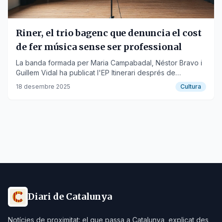
Riner, el trio bagenc que denuncia el cost
de fer música sense ser professional
La banda formada per Maria Campabadal, Néstor Bravo i
Guillem Vidal ha publicat l'EP Itinerari després de
prioritzar la seva identitat artística i sonora.
18 desembre 2025
Cultura
Diari de Catalunya
Notícies de proximitat: el que passa a Catalunya, explicat des