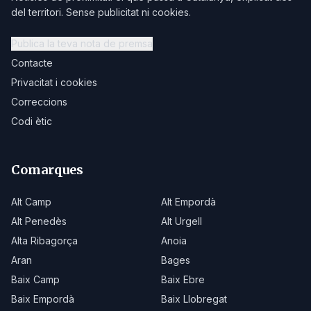
del territori. Sense publicitat ni cookies.
Publica la teva nota de premsa
Contacte
Privacitat i cookies
Correccions
Codi ètic
Comarques
Alt Camp
Alt Empordà
Alt Penedès
Alt Urgell
Alta Ribagorça
Anoia
Aran
Bages
Baix Camp
Baix Ebre
Baix Empordà
Baix Llobregat