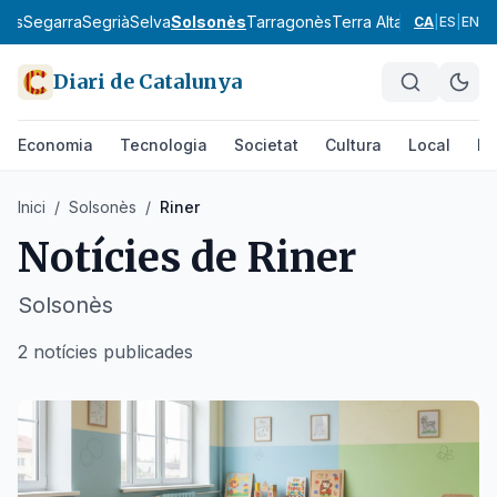
llès
Segarra
Segrià
Selva
Solsonès
Tarragonès
Terra Alta
Urgell
Vallès
CA
|
ES
|
EN
Diari de Catalunya
Economia
Tecnologia
Societat
Cultura
Local
Es
Inici
/
Solsonès
/
Riner
Notícies de
Riner
Solsonès
2 notícies publicades