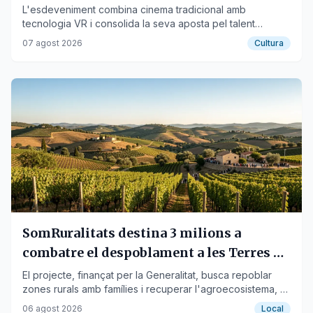
L'esdeveniment combina cinema tradicional amb
tecnologia VR i consolida la seva aposta pel talent
emergent en un entorn rural.
07 agost 2026
Cultura
SomRuralitats destina 3 milions a
combatre el despoblament a les Terres de
l'Ebre
El projecte, finançat per la Generalitat, busca repoblar
zones rurals amb famílies i recuperar l'agroecosistema, a
més d'impulsar la silvopastura.
06 agost 2026
Local