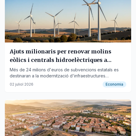
Ajuts milionaris per renovar molins
eòlics i centrals hidroelèctriques a
Tarragona
Més de 24 milions d'euros de subvencions estatals es
destinaran a la modernització d'infraestructures
energètiques a cinc municipis de la província.
02 juliol 2026
Economia