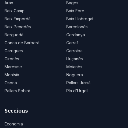
Aran
Bages
Baix Camp
Baix Ebre
Baix Empordà
Baix Llobregat
Baix Penedès
Barcelonès
Berguedà
Cerdanya
Conca de Barberà
Garraf
Garrigues
Garrotxa
Gironès
Lluçanès
Maresme
Moianès
Montsià
Noguera
Osona
Pallars Jussà
Pallars Sobirà
Pla d'Urgell
Seccions
Economia