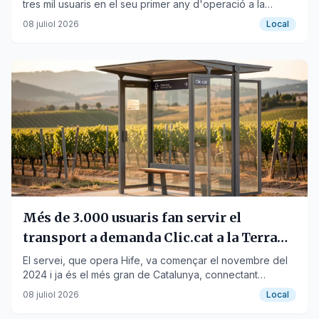
tres mil usuaris en el seu primer any d'operació a la
comarca.
08 juliol 2026
Local
Més de 3.000 usuaris fan servir el
transport a demanda Clic.cat a la Terra
Alta
El servei, que opera Hife, va començar el novembre del
2024 i ja és el més gran de Catalunya, connectant
municipis amb Gandesa i altres destinacions.
08 juliol 2026
Local