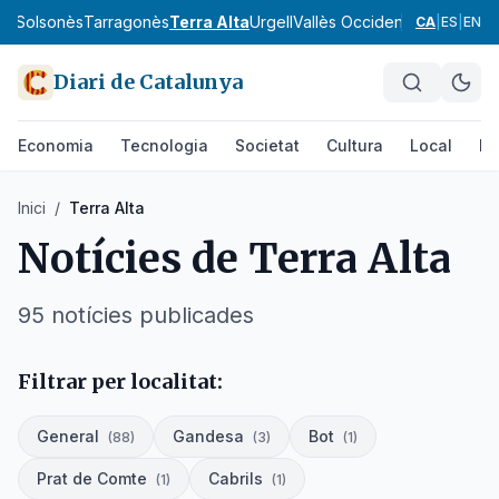
va
Solsonès
Tarragonès
Terra Alta
Urgell
Vallès Occidental
Vallès Orie
CA
|
ES
|
EN
Diari de Catalunya
Economia
Tecnologia
Societat
Cultura
Local
Es
Inici
/
Terra Alta
Notícies de
Terra Alta
95
notícies
publicades
Filtrar per localitat:
General
Gandesa
Bot
(
88
)
(
3
)
(
1
)
Prat de Comte
Cabrils
(
1
)
(
1
)