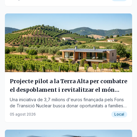
Projecte pilot a la Terra Alta per combatre
el despoblament i revitalitzar el món
rural
Una iniciativa de 3,7 milions d'euros finançada pels Fons
de Transició Nuclear busca donar oportunitats a famílies
vulnerables i diversificar l'economia de les cooperatives.
05 agost 2026
Local