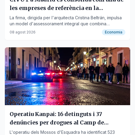
les empreses de referència en la
tramitació de llicències turístiques
La firma, dirigida per l'arquitecta Cristina Beltrán, impulsa
un model d'assessorament integral que combina
urbanisme, arquitectura i gestió administrativa per agilitzar
08 agost 2026
Economia
l'obtenció d'autoritzacions turístiques.
Operatiu Kanpai: 16 detinguts i 37
denúncies per drogues al Camp de
Tarragona
L'operatiu dels Mossos d'Esquadra ha identificat 523