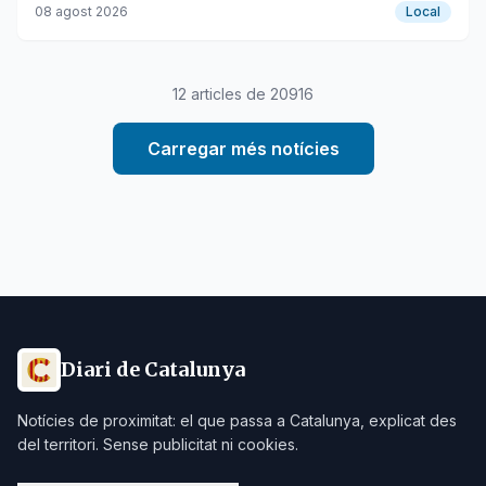
antecedents.
08 agost 2026
Local
12
articles de
20916
Carregar més notícies
Diari de Catalunya
Notícies de proximitat: el que passa a Catalunya, explicat des
del territori. Sense publicitat ni cookies.