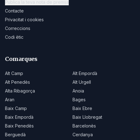
Publica la teva nota de premsa
Contacte
Privacitat i cookies
Correccions
Codi ètic
Comarques
Alt Camp
Alt Empordà
Alt Penedès
Alt Urgell
Alta Ribagorça
Anoia
Aran
Bages
Baix Camp
Baix Ebre
Baix Empordà
Baix Llobregat
Baix Penedès
Barcelonès
Berguedà
Cerdanya