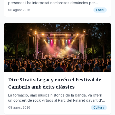
persones i ha interposat nombroses denúncies per
drogues, armes i trànsit.
08 agost 2026
Local
Dire Straits Legacy encén el Festival de
Cambrils amb èxits clàssics
La formació, amb músics històrics de la banda, va oferir
un concert de rock virtuós al Parc del Pinaret davant d'un
públic entregat.
08 agost 2026
Cultura