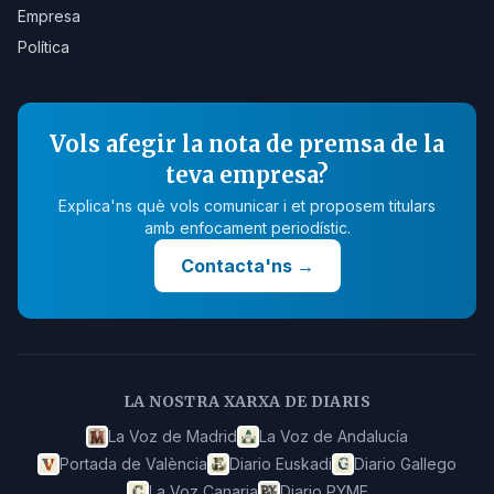
Empresa
Política
Vols afegir la nota de premsa de la
teva empresa?
Explica'ns què vols comunicar i et proposem titulars
amb enfocament periodístic.
Contacta'ns
→
LA NOSTRA XARXA DE DIARIS
La Voz de Madrid
La Voz de Andalucía
Portada de València
Diario Euskadi
Diario Gallego
La Voz Canaria
Diario PYME