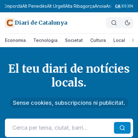
 Empordà
Alt Penedès
Alt Urgell
Alta Ribagorça
Anoia
Aran
Bages
Baix C
CA
|
ES
|
EN
Diari de Catalunya
Economia
Tecnologia
Societat
Cultura
Local
Es
El teu diari de notícies
Diari de Catalunya
locals.
Sense cookies, subscripcions ni publicitat.