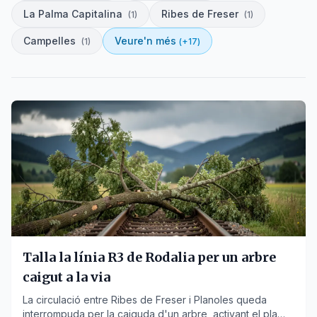
La Palma Capitalina
Ribes de Freser
(
1
)
(
1
)
Campelles
Veure'n més
(
1
)
(+
17
)
Talla la línia R3 de Rodalia per un arbre
caigut a la via
La circulació entre Ribes de Freser i Planoles queda
interrompuda per la caiguda d'un arbre, activant el pla