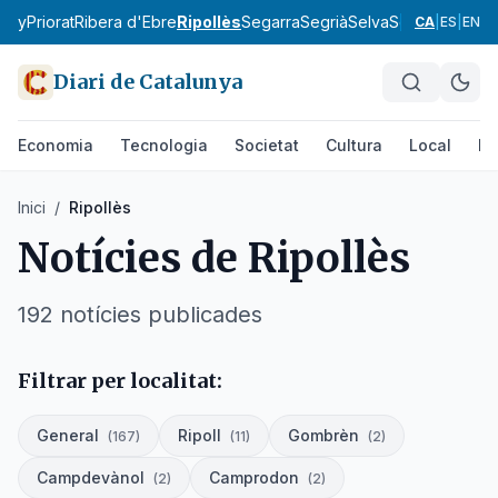
tany
Priorat
Ribera d'Ebre
Ripollès
Segarra
Segrià
Selva
Solsonès
Tarr
CA
|
ES
|
EN
Diari de Catalunya
Economia
Tecnologia
Societat
Cultura
Local
Es
Inici
/
Ripollès
Notícies de
Ripollès
192
notícies
publicades
Filtrar per localitat:
General
Ripoll
Gombrèn
(
167
)
(
11
)
(
2
)
Campdevànol
Camprodon
(
2
)
(
2
)