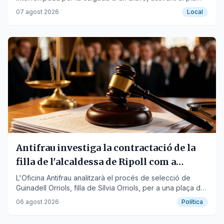
Ferrocat per prealerta.
07 agost 2026
Local
Antifrau investiga la contractació de la
filla de l'alcaldessa de Ripoll com a
policia
L'Oficina Antifrau analitzarà el procés de selecció de
Guinadell Orriols, filla de Sílvia Orriols, per a una plaça de
policia local.
06 agost 2026
Política