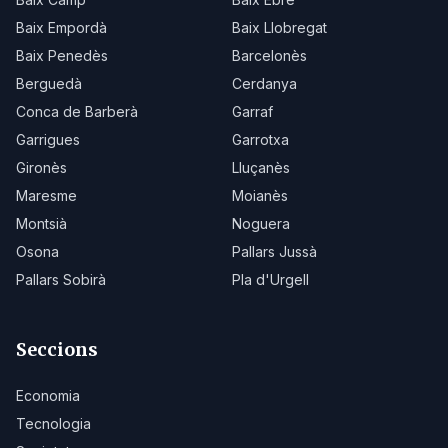
Baix Empordà
Baix Llobregat
Baix Penedès
Barcelonès
Berguedà
Cerdanya
Conca de Barberà
Garraf
Garrigues
Garrotxa
Gironès
Lluçanès
Maresme
Moianès
Montsià
Noguera
Osona
Pallars Jussà
Pallars Sobirà
Pla d'Urgell
Seccions
Economia
Tecnologia