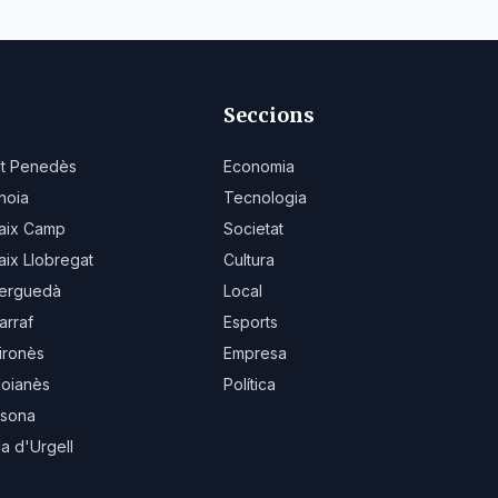
Seccions
lt Penedès
Economia
noia
Tecnologia
aix Camp
Societat
aix Llobregat
Cultura
erguedà
Local
arraf
Esports
ironès
Empresa
oianès
Política
sona
la d'Urgell