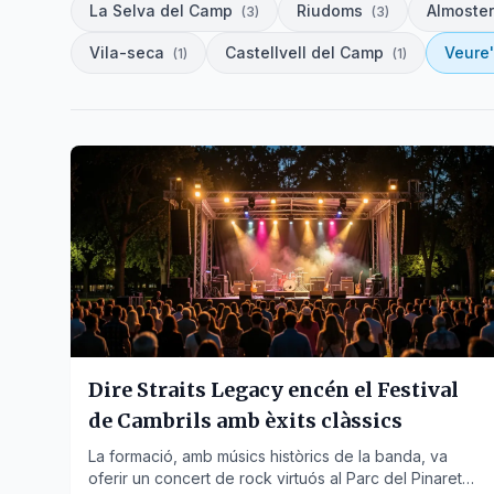
La Selva del Camp
Riudoms
Almoster
(
3
)
(
3
)
Vila-seca
Castellvell del Camp
Veure
(
1
)
(
1
)
Dire Straits Legacy encén el Festival
de Cambrils amb èxits clàssics
La formació, amb músics històrics de la banda, va
oferir un concert de rock virtuós al Parc del Pinaret