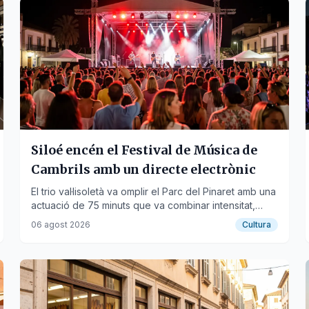
Siloé encén el Festival de Música de
Cambrils amb un directe electrònic
El trio val·lisoletà va omplir el Parc del Pinaret amb una
actuació de 75 minuts que va combinar intensitat,
electrònica i interacció amb el públic.
06 agost 2026
Cultura