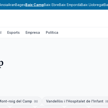
Anoia
Aran
Bages
Baix Camp
Baix Ebre
Baix Empordà
Baix Llobregat
Ba
l
Esports
Empresa
Política
p
Mont-roig del Camp
Vandellòs i l'Hospitalet de l'Infant
(
6
)
(