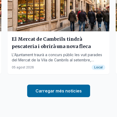
El Mercat de Cambrils tindrà
pescateria i obrirà una nova fleca
L'Ajuntament traurà a concurs públic les vuit parades
del Mercat de la Vila de Cambrils al setembre,
incloent-hi una de peix i una de pa.
05 agost 2026
Local
Carregar més notícies