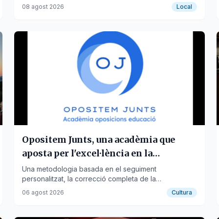
l'esdeveniment astronòmic.
08 agost 2026
Local
Opositem Junts, una acadèmia que
aposta per l'excel·lència en la
preparació d'oposicions docents
Una metodologia basada en el seguiment
personalitzat, la correcció completa de la
programació didàctica i la preparació pràctica ha
06 agost 2026
Cultura
convertit Opositem Junts en una de les acadèmies
online de referència per a oposicions docents.