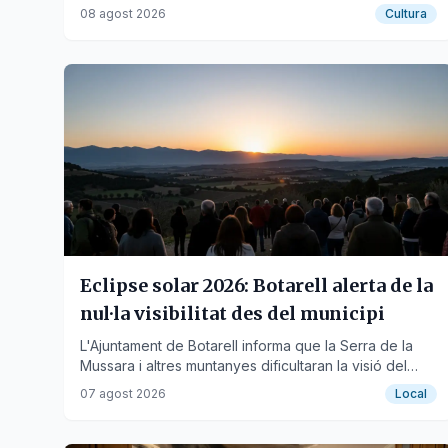
davant d'un públic entregat.
08 agost 2026
Cultura
Eclipse solar 2026: Botarell alerta de la
nul·la visibilitat des del municipi
L'Ajuntament de Botarell informa que la Serra de la
Mussara i altres muntanyes dificultaran la visió del
fenomen astronòmic del proper 12 d'agost.
07 agost 2026
Local