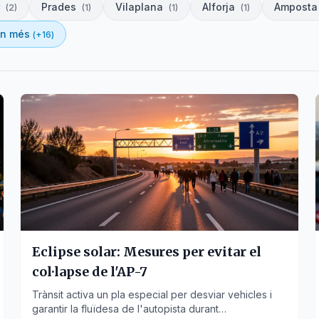
Prades
Vilaplana
Alforja
Amposta
(
2
)
(
1
)
(
1
)
(
1
)
'n més
(+
16
)
Eclipse solar: Mesures per evitar el
col·lapse de l'AP-7
Trànsit activa un pla especial per desviar vehicles i
garantir la fluïdesa de l'autopista durant