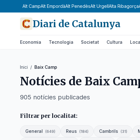
Alt Camp
Alt Empordà
Alt Penedès
Alt Urgell
Alta Ribagorça
Diari de Catalunya
Economia
Tecnologia
Societat
Cultura
Loca
Inici
/
Baix Camp
Notícies de
Baix Cam
905
notícies
publicades
Filtrar per localitat:
General
Reus
Cambrils
(
649
)
(
184
)
(
31
)