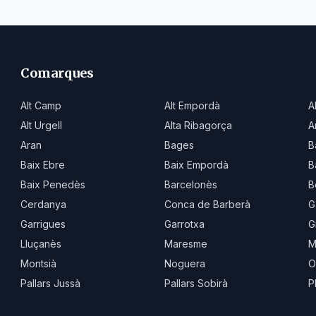
Comarques
Alt Camp
Alt Empordà
A
Alt Urgell
Alta Ribagorça
A
Aran
Bages
B
Baix Ebre
Baix Empordà
B
Baix Penedès
Barcelonès
B
Cerdanya
Conca de Barberà
G
Garrigues
Garrotxa
G
Lluçanès
Maresme
M
Montsià
Noguera
O
Pallars Jussà
Pallars Sobirà
P