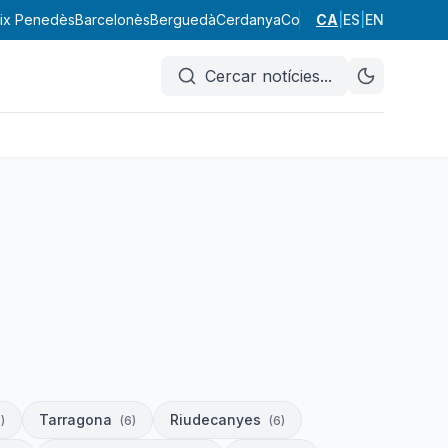
ix Penedès
Barcelonès
Berguedà
Cerdanya
Conca de Barberà
CA
|
ES
|
EN
Garraf
Cercar notícies
...
Tarragona
Riudecanyes
6
)
(
6
)
(
6
)