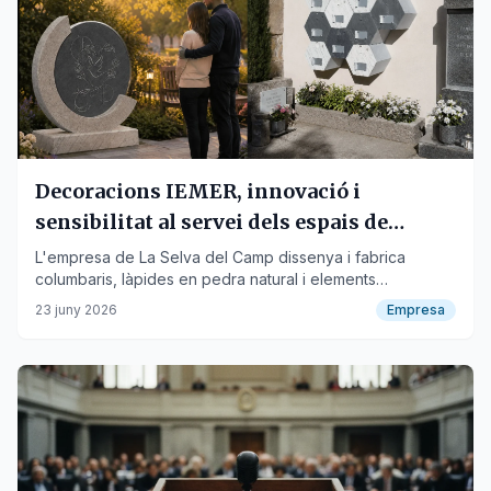
Decoracions IEMER, innovació i
sensibilitat al servei dels espais de
record
L'empresa de La Selva del Camp dissenya i fabrica
columbaris, làpides en pedra natural i elements
commemoratius que combinen funcionalitat i estètica, amb
23 juny 2026
Empresa
una cura especial pels espais de dol perinatal.