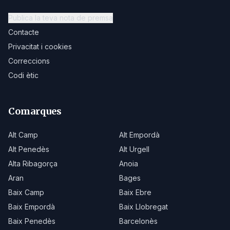
Publica la teva nota de premsa
Contacte
Privacitat i cookies
Correccions
Codi ètic
Comarques
Alt Camp
Alt Empordà
Alt Penedès
Alt Urgell
Alta Ribagorça
Anoia
Aran
Bages
Baix Camp
Baix Ebre
Baix Empordà
Baix Llobregat
Baix Penedès
Barcelonès