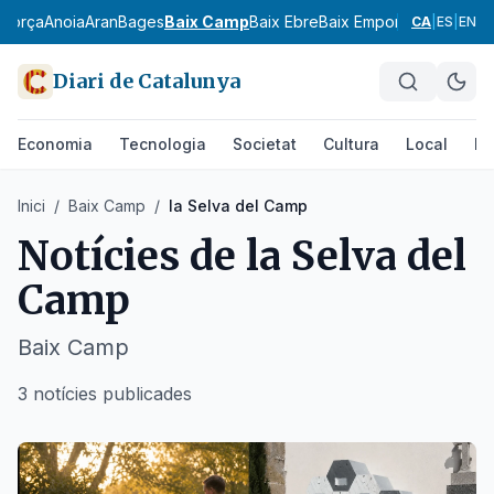
agorça
Anoia
Aran
Bages
Baix Camp
Baix Ebre
Baix Empordà
Baix Llobr
CA
|
ES
|
EN
Diari de Catalunya
Economia
Tecnologia
Societat
Cultura
Local
Es
Inici
/
Baix Camp
/
la Selva del Camp
Notícies de
la Selva del
Camp
Baix Camp
3 notícies publicades