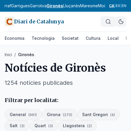
Garraf
Garrigues
Garrotxa
Gironès
Lluçanès
Maresme
Moianès
Montsià
CA
|
ES
|
EN
Diari de Catalunya
Economia
Tecnologia
Societat
Cultura
Local
Es
Inici
/
Gironès
Notícies de
Gironès
1254
notícies
publicades
Filtrar per localitat:
General
Girona
Sant Gregori
(
961
)
(
270
)
(
4
)
Salt
Quart
Llagostera
(
3
)
(
3
)
(
2
)