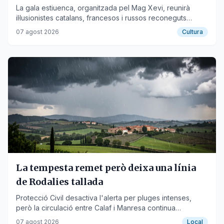
La gala estiuenca, organitzada pel Mag Xevi, reunirà
il·lusionistes catalans, francesos i russos reconeguts
internacionalment.
07 agost 2026
Cultura
La tempesta remet però deixa una línia
de Rodalies tallada
Protecció Civil desactiva l'alerta per pluges intenses,
però la circulació entre Calaf i Manresa continua
interrompuda per una incidència a la catenària.
07 agost 2026
Local