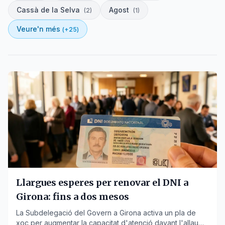
Cassà de la Selva
Agost
(
2
)
(
1
)
Veure'n més
(+
25
)
Llargues esperes per renovar el DNI a
Girona: fins a dos mesos
La Subdelegació del Govern a Girona activa un pla de
xoc per augmentar la capacitat d'atenció davant l'allau