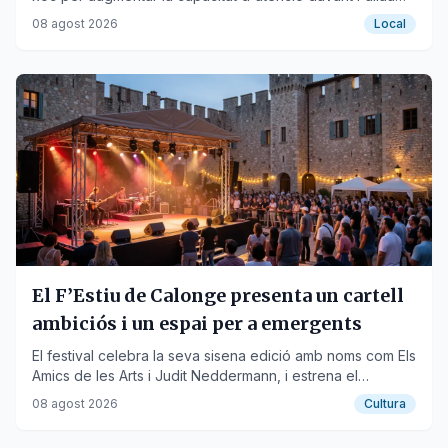
de sol·licituds estivals i d'estrangeria.
08 agost 2026
Local
El F’Estiu de Calonge presenta un cartell
ambiciós i un espai per a emergents
El festival celebra la seva sisena edició amb noms com Els
Amics de les Arts i Judit Neddermann, i estrena el
F’Estiueig per a nous talents.
08 agost 2026
Cultura