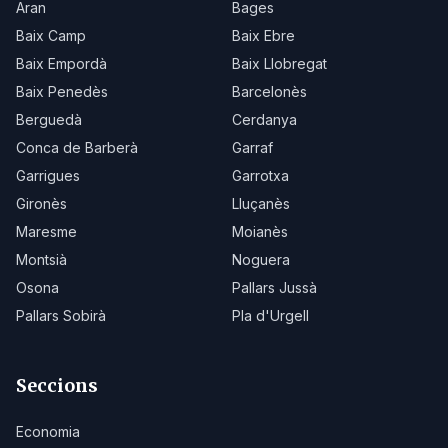
Aran
Bages
Baix Camp
Baix Ebre
Baix Empordà
Baix Llobregat
Baix Penedès
Barcelonès
Berguedà
Cerdanya
Conca de Barberà
Garraf
Garrigues
Garrotxa
Gironès
Lluçanès
Maresme
Moianès
Montsià
Noguera
Osona
Pallars Jussà
Pallars Sobirà
Pla d'Urgell
Seccions
Economia