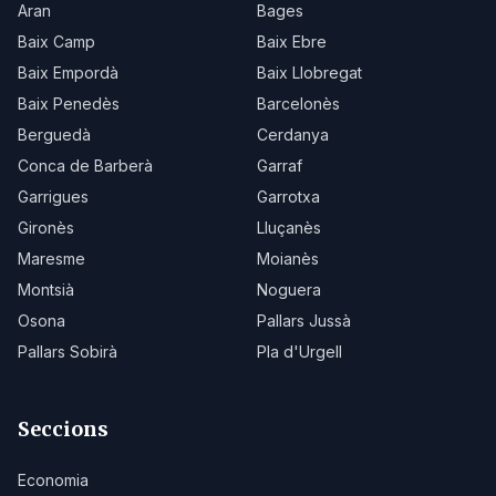
Aran
Bages
Baix Camp
Baix Ebre
Baix Empordà
Baix Llobregat
Baix Penedès
Barcelonès
Berguedà
Cerdanya
Conca de Barberà
Garraf
Garrigues
Garrotxa
Gironès
Lluçanès
Maresme
Moianès
Montsià
Noguera
Osona
Pallars Jussà
Pallars Sobirà
Pla d'Urgell
Seccions
Economia