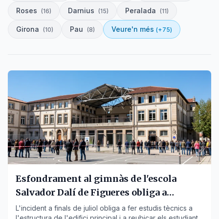
Roses
Darnius
Peralada
(
16
)
(
15
)
(
11
)
Girona
Pau
Veure'n més
(
10
)
(
8
)
(+
75
)
Esfondrament al gimnàs de l'escola
Salvador Dalí de Figueres obliga a
traslladar alumnes
L'incident a finals de juliol obliga a fer estudis tècnics a
l'estructura de l'edifici principal i a reubicar els estudiants