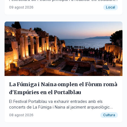
a altres centres de la ciutat per garantir la seguretat.
09 agost 2026
Local
La Fúmiga i Naina omplen el Fòrum romà
d'Empúries en el Portalblau
El Festival Portalblau va exhaurir entrades amb els
concerts de La Fúmiga i Naina al jaciment arqueològic
d'Empúries, celebrant la música i la llengua valencianes.
08 agost 2026
Cultura