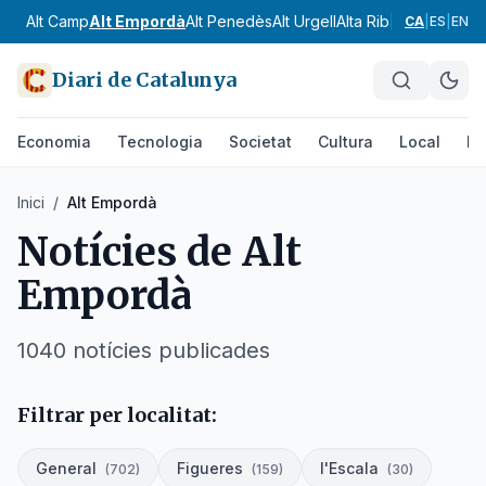
Alt Camp
Alt Empordà
Alt Penedès
Alt Urgell
Alta Ribagorça
Anoia
CA
|
ES
|
EN
Diari de Catalunya
Economia
Tecnologia
Societat
Cultura
Local
Es
Inici
/
Alt Empordà
Notícies de
Alt
Empordà
1040
notícies
publicades
Filtrar per localitat:
General
Figueres
l'Escala
(
702
)
(
159
)
(
30
)