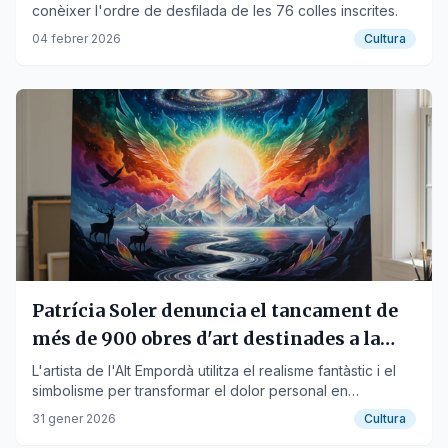
conèixer l'ordre de desfilada de les 76 colles inscrites.
04 febrer 2026
Cultura
Patrícia Soler denuncia el tancament de
més de 900 obres d'art destinades a la
Casa Museu de Roses
L'artista de l'Alt Empordà utilitza el realisme fantàstic i el
simbolisme per transformar el dolor personal en
resiliència creativa.
31 gener 2026
Cultura