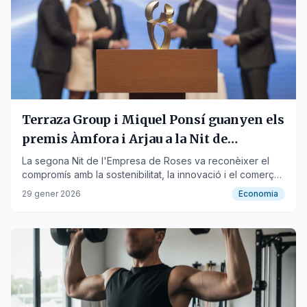
Terraza Group i Miquel Ponsí guanyen els
premis Àmfora i Arjau a la Nit de
l'Empresa de Roses
La segona Nit de l'Empresa de Roses va reconèixer el
compromís amb la sostenibilitat, la innovació i el comerç
local.
29 gener 2026
Economia