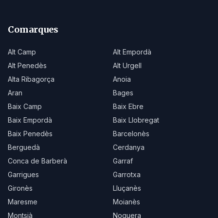
Comarques
Alt Camp
Alt Empordà
Alt Penedès
Alt Urgell
Alta Ribagorça
Anoia
Aran
Bages
Baix Camp
Baix Ebre
Baix Empordà
Baix Llobregat
Baix Penedès
Barcelonès
Berguedà
Cerdanya
Conca de Barberà
Garraf
Garrigues
Garrotxa
Gironès
Lluçanès
Maresme
Moianès
Montsià
Noguera