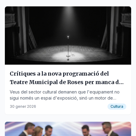
Crítiques a la nova programació del
Teatre Municipal de Roses per manca de
risc creatiu
Veus del sector cultural demanen que l'equipament no
sigui només un espai d'exposició, sinó un motor de
descoberta i creació local.
30 gener 2026
Cultura