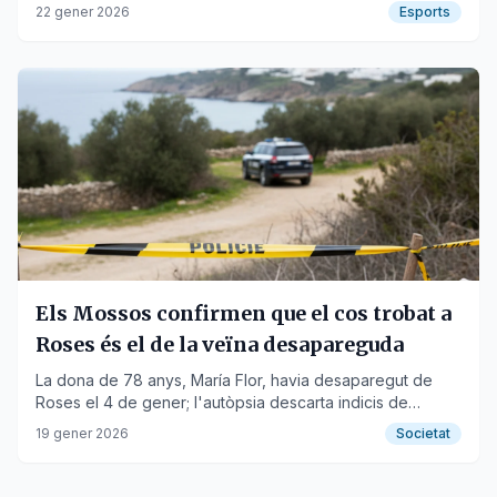
demarcació de Girona com a part de la política de
22 gener 2026
Esports
descentralització de la FCM.
Els Mossos confirmen que el cos trobat a
Roses és el de la veïna desapareguda
La dona de 78 anys, María Flor, havia desaparegut de
Roses el 4 de gener; l'autòpsia descarta indicis de
criminalitat en la defunció.
19 gener 2026
Societat