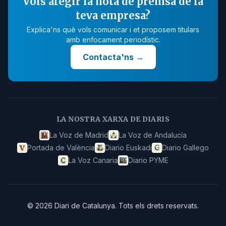
Vols afegir la nota de premsa de la
teva empresa?
Explica'ns què vols comunicar i et proposem titulars
amb enfocament periodístic.
Contacta'ns
→
LA NOSTRA XARXA DE DIARIS
La Voz de Madrid
La Voz de Andalucía
Portada de València
Diario Euskadi
Diario Gallego
La Voz Canaria
Diario PYME
©
2026
Diari de Catalunya
.
Tots els drets reservats.