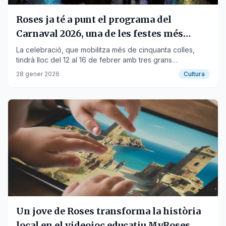
Roses ja té a punt el programa del
Carnaval 2026, una de les festes més
esperades
La celebració, que mobilitza més de cinquanta colles,
tindrà lloc del 12 al 16 de febrer amb tres grans
desfilades.
28 gener 2026
Cultura
Un jove de Roses transforma la història
local en el videojoc educatiu MyRoses