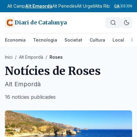
Alt Camp
Alt Empordà
Alt Penedès
Alt Urgell
Alta Ribagorça
Anoia
CA
|
ES
|
EN
Diari de Catalunya
Economia
Tecnologia
Societat
Cultura
Local
Es
Inici
/
Alt Empordà
/
Roses
Notícies de
Roses
Alt Empordà
16 notícies publicades