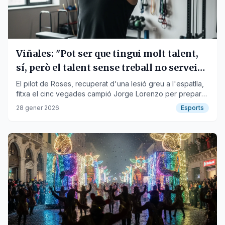
Viñales: "Pot ser que tingui molt talent,
sí, però el talent sense treball no serveix
de res"
El pilot de Roses, recuperat d'una lesió greu a l'espatlla,
fitxa el cinc vegades campió Jorge Lorenzo per preparar
la pretemporada de MotoGP.
28 gener 2026
Esports