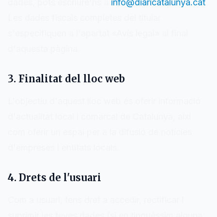
dades, pots escriure'ns a
info@diaricatalunya.cat
.
Les dades fiscals completes del titular
s'especifiquen a l'apartat «Avís legal» al final
d'aquesta pàgina.
3. Finalitat del lloc web
L'objectiu d'aquest lloc web és oferir informació
d'actualitat local i comarcal de
Catalunya
, així
com oferir un espai per a la difusió de notícies
d'empreses i entitats locals.
4. Drets de l'usuari
Com a usuari, tens dret a accedir, rectificar i
suprimir les teves dades (si en tinguéssim alguna,