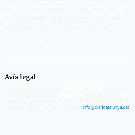
que en el cas de navegació simple no és així). Per
a qualsevol dubte legal o reclamació, pots dirigir-
te al correu electrònic indicat anteriorment.
Darrera actualització: Gener 2026
Avís legal
Troc Media és una marca de
Trocalia Digital S.L.
, societat
inscrita a Espanya amb CIF
B70751490
i domicili social a
Barcelona. Aquesta entitat és la responsable del tractament de
dades als efectes del RGPD. Contacte:
info@diaricatalunya.cat
.