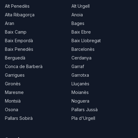
Alt Penedès
Alt Urgell
Alta Ribagorça
Anoia
Aran
Bages
Baix Camp
Baix Ebre
Baix Empordà
Baix Llobregat
Baix Penedès
Barcelonès
Berguedà
Cerdanya
Conca de Barberà
Garraf
Garrigues
Garrotxa
Gironès
Lluçanès
Maresme
Moianès
Montsià
Noguera
Osona
Pallars Jussà
Pallars Sobirà
Pla d'Urgell