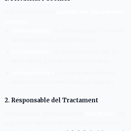
A
Diari de Catalunya
apostem per una web neta
i privada
.
Sense rastreig
: No utilitzem galetes (cookies)
de seguiment ni publicitat intrusiva.
Privacitat total
: No comercialitzem amb les
teves dades. La teva navegació és teva.
Informació lliure
: L'accés a les notícies és
obert i no et demanem dades per llegir-les.
2. Responsable del Tractament
El responsable del tractament és
Troc Media
. Per
a qualsevol sol·licitud relacionada amb les teves