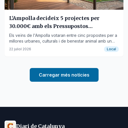
L'Ampolla decideix 5 projectes per
30.000€ amb els Pressupostos
Participatius
Els veïns de l'Ampolla votaran entre cinc propostes per a
millores urbanes, culturals i de benestar animal amb un
pressupost màxim de 30.000 euros.
22 juliol 2026
Local
Carregar més notícies
Diari de Catalunya