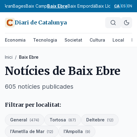
ia
Aran
Bages
Baix Camp
Baix Ebre
Baix Empordà
Baix Llobregat
Baix 
CA
|
ES
|
EN
Diari de Catalunya
Economia
Tecnologia
Societat
Cultura
Local
Es
Inici
/
Baix Ebre
Notícies de
Baix Ebre
605
notícies
publicades
Filtrar per localitat:
General
Tortosa
Deltebre
(
474
)
(
67
)
(
12
)
l'Ametlla de Mar
l'Ampolla
(
12
)
(
9
)