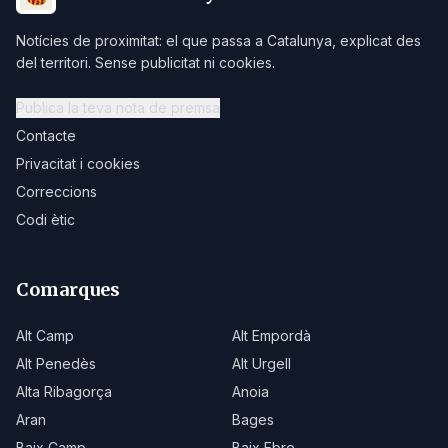
Notícies de proximitat: el que passa a Catalunya, explicat des
del territori. Sense publicitat ni cookies.
Publica la teva nota de premsa
Contacte
Privacitat i cookies
Correccions
Codi ètic
Comarques
Alt Camp
Alt Empordà
Alt Penedès
Alt Urgell
Alta Ribagorça
Anoia
Aran
Bages
Baix Camp
Baix Ebre