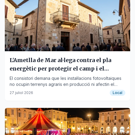
L'Ametlla de Mar al·lega contra el pla
energètic per protegir el camp i el
patrimoni
El consistori demana que les instal·lacions fotovoltaiques
no ocupin terrenys agraris en producció ni afectin el
patrimoni de pedra seca.
27 juliol 2026
Local