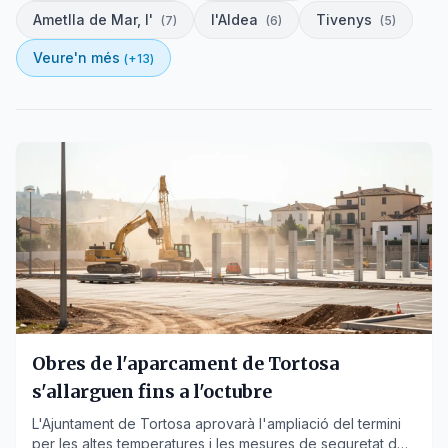
Ametlla de Mar, l'
l'Aldea
Tivenys
(
7
)
(
6
)
(
5
)
Veure'n més
(+
13
)
Obres de l'aparcament de Tortosa
s'allarguen fins a l'octubre
L'Ajuntament de Tortosa aprovarà l'ampliació del termini
per les altes temperatures i les mesures de seguretat dels