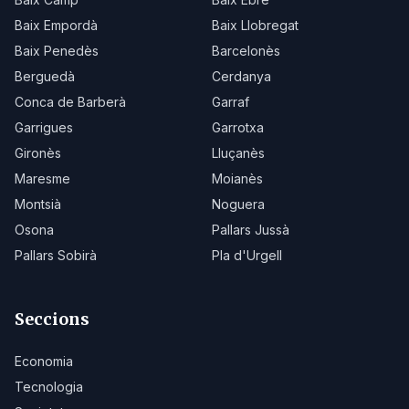
Baix Empordà
Baix Llobregat
Baix Penedès
Barcelonès
Berguedà
Cerdanya
Conca de Barberà
Garraf
Garrigues
Garrotxa
Gironès
Lluçanès
Maresme
Moianès
Montsià
Noguera
Osona
Pallars Jussà
Pallars Sobirà
Pla d'Urgell
Seccions
Economia
Tecnologia