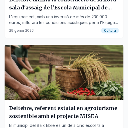
sala d'assaig de l'Escola Municipal de
Música
L'equipament, amb una inversió de més de 230.000
euros, millorarà les condicions acústiques per a l'Espiga
d'Or i l'escola.
29 gener 2026
Cultura
Deltebre, referent estatal en agroturisme
sostenible amb el projecte MISEA
El municipi del Baix Ebre és un dels cinc escollits a