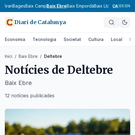
ia
Aran
Bages
Baix Camp
Baix Ebre
Baix Empordà
Baix Llobregat
Baix 
CA
|
ES
|
EN
Diari de Catalunya
Economia
Tecnologia
Societat
Cultura
Local
Es
Inici
/
Baix Ebre
/
Deltebre
Notícies de
Deltebre
Baix Ebre
12 notícies publicades