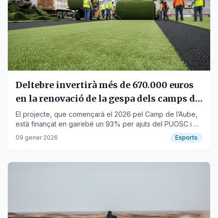
Deltebre invertirà més de 670.000 euros
en la renovació de la gespa dels camps de
futbol
El projecte, que començarà el 2026 pel Camp de l’Aube,
està finançat en gairebé un 93% per ajuts del PUOSC i el
Pla de Xoc.
09 gener 2026
Esports