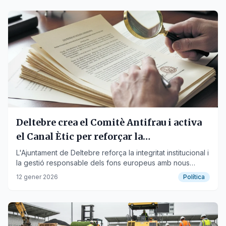
Deltebre crea el Comitè Antifrau i activa
el Canal Ètic per reforçar la
transparència
L'Ajuntament de Deltebre reforça la integritat institucional i
la gestió responsable dels fons europeus amb nous
mecanismes de control intern.
12 gener 2026
Política