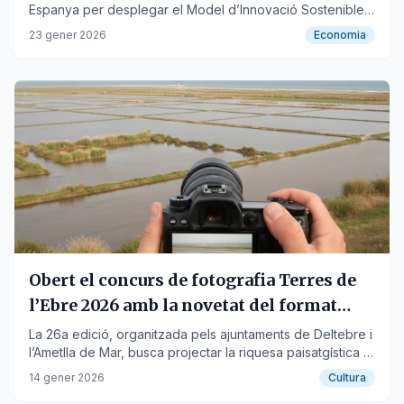
Espanya per desplegar el Model d’Innovació Sostenible
d’Experiències Agroturístiques.
23 gener 2026
Economia
Obert el concurs de fotografia Terres de
l’Ebre 2026 amb la novetat del format
telemàtic
La 26a edició, organitzada pels ajuntaments de Deltebre i
l’Ametlla de Mar, busca projectar la riquesa paisatgística i
cultural del territori.
14 gener 2026
Cultura