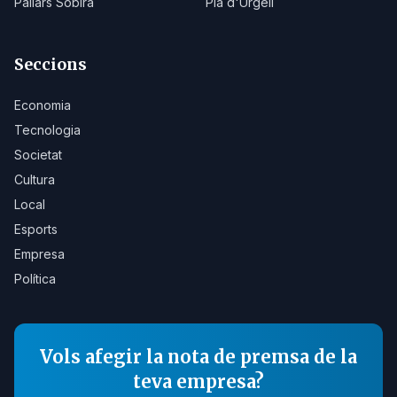
Pallars Sobirà
Pla d'Urgell
Seccions
Economia
Tecnologia
Societat
Cultura
Local
Esports
Empresa
Política
Vols afegir la nota de premsa de la
teva empresa?