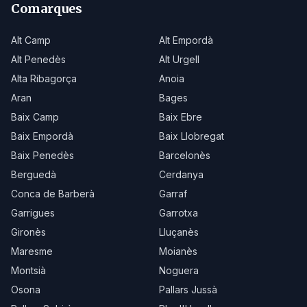
Comarques
Alt Camp
Alt Empordà
Alt Penedès
Alt Urgell
Alta Ribagorça
Anoia
Aran
Bages
Baix Camp
Baix Ebre
Baix Empordà
Baix Llobregat
Baix Penedès
Barcelonès
Berguedà
Cerdanya
Conca de Barberà
Garraf
Garrigues
Garrotxa
Gironès
Lluçanès
Maresme
Moianès
Montsià
Noguera
Osona
Pallars Jussà