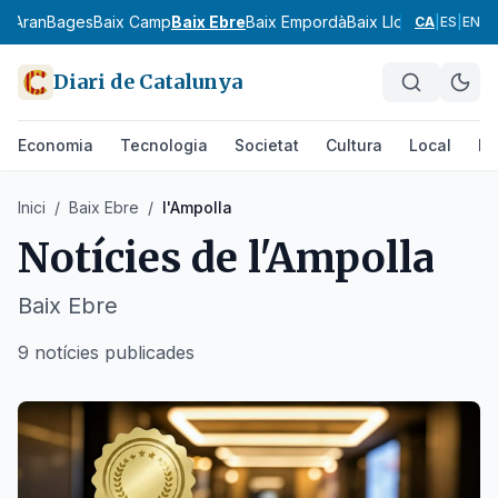
ia
Aran
Bages
Baix Camp
Baix Ebre
Baix Empordà
Baix Llobregat
Baix 
CA
|
ES
|
EN
Diari de Catalunya
Economia
Tecnologia
Societat
Cultura
Local
Es
Inici
/
Baix Ebre
/
l'Ampolla
Notícies de
l'Ampolla
Baix Ebre
9 notícies publicades