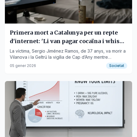
Primera mort a Catalunya per un repte
d'internet: 'Li van pagar cocaïna i whisky
perquè es matés'
La víctima, Sergio Jiménez Ramos, de 37 anys, va morir a
Vilanova i la Geltrú la vigília de Cap d’Any mentre
retransmetia el consum de drogues en directe.
05 gener 2026
Societat