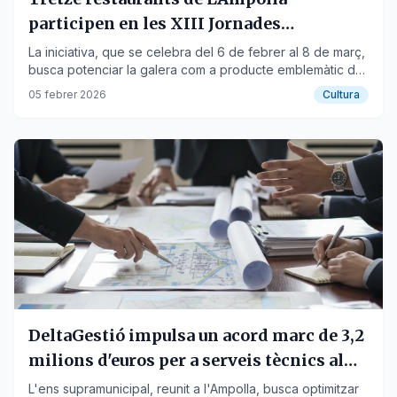
participen en les XIII Jornades
Gastronòmiques de la Galera
La iniciativa, que se celebra del 6 de febrer al 8 de març,
busca potenciar la galera com a producte emblemàtic de
la cuina marinera ebrenca.
05 febrer 2026
Cultura
DeltaGestió impulsa un acord marc de 3,2
milions d'euros per a serveis tècnics al
Delta de l'Ebre
L'ens supramunicipal, reunit a l'Ampolla, busca optimitzar