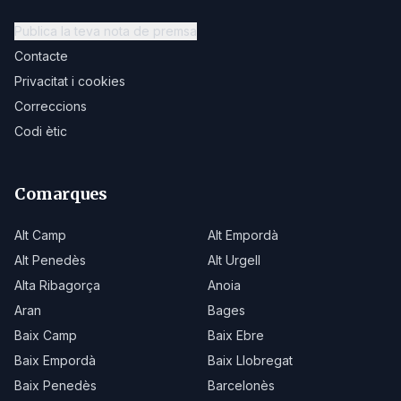
Publica la teva nota de premsa
Contacte
Privacitat i cookies
Correccions
Codi ètic
Comarques
Alt Camp
Alt Empordà
Alt Penedès
Alt Urgell
Alta Ribagorça
Anoia
Aran
Bages
Baix Camp
Baix Ebre
Baix Empordà
Baix Llobregat
Baix Penedès
Barcelonès