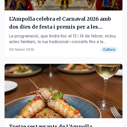
L'Ampolla celebra el Carnaval 2026 amb
dos dies de festa i premis per a les
millors comparses
La programació, que tindrà lloc el 13 i 14 de febrer, inclou
actes familiars, la rua tradicional i concerts fins a la
matinada.
09 febrer 2026
Cultura
Tretze restaurants de L'Ampolla