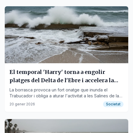
El temporal 'Harry' torna a engolir
platges del Delta de l'Ebre i accelera la
regressió costanera
La borrasca provoca un fort onatge que inunda el
Trabucador i obliga a aturar l'activitat a les Salines de la
Trinitat.
20 gener 2026
Societat