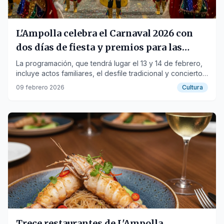
L'Ampolla celebra el Carnaval 2026 con
dos días de fiesta y premios para las
mejores comparsas
La programación, que tendrá lugar el 13 y 14 de febrero,
incluye actos familiares, el desfile tradicional y conciertos
hasta la madrugada.
09 febrero 2026
Cultura
Trece restaurantes de L'Ampolla