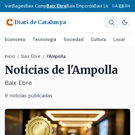
ia
Aran
Bages
Baix Camp
Baix Ebre
Baix Empordà
Baix Llobregat
Baix 
CA
|
ES
|
EN
Diari de Catalunya
Economía
Tecnología
Sociedad
Cultura
Local
D
Inicio
/
Baix Ebre
/
l'Ampolla
Noticias de
l'Ampolla
Baix Ebre
9 noticias publicadas