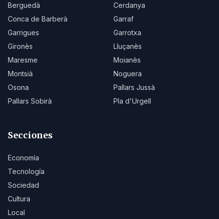
Berguedà
Cerdanya
Conca de Barberà
Garraf
Garrigues
Garrotxa
Gironès
Lluçanès
Maresme
Moianès
Montsià
Noguera
Osona
Pallars Jussà
Pallars Sobirà
Pla d'Urgell
Secciones
Economía
Tecnología
Sociedad
Cultura
Local