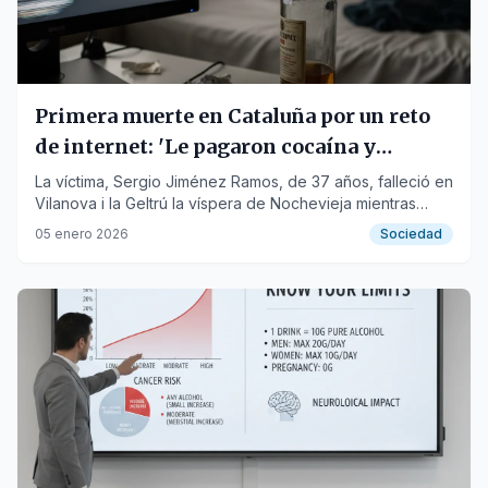
Primera muerte en Cataluña por un reto
de internet: 'Le pagaron cocaína y
whisky para que se matara'
La víctima, Sergio Jiménez Ramos, de 37 años, falleció en
Vilanova i la Geltrú la víspera de Nochevieja mientras
retransmitía el consumo de sustancias en directo.
05 enero 2026
Sociedad