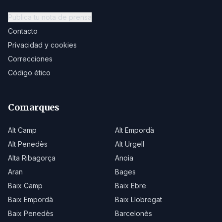
Publica tu nota de prensa
Contacto
Privacidad y cookies
Correcciones
Código ético
Comarques
Alt Camp
Alt Empordà
Alt Penedès
Alt Urgell
Alta Ribagorça
Anoia
Aran
Bages
Baix Camp
Baix Ebre
Baix Empordà
Baix Llobregat
Baix Penedès
Barcelonès