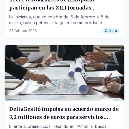
participan en las XIII Jornadas
Gastronómicas de la Galera
La iniciativa, que se celebra del 6 de febrero al 8 de
marzo, busca potenciar la galera como producto
emblemático de la cocina marinera del Ebro.
05 febrero 2026
Cultura
DeltaGestió impulsa un acuerdo marco de
3,2 millones de euros para servicios
técnicos en el Delta del Ebro
El ente supramunicipal, reunido en l'Ampolla, busca