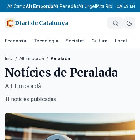
Alt Camp
Alt Empordà
Alt Penedès
Alt Urgell
Alta Ribagorça
Anoia
CA
|
ES
|
EN
Diari de Catalunya
Economia
Tecnologia
Societat
Cultura
Local
Es
Inici
/
Alt Empordà
/
Peralada
Notícies de
Peralada
Alt Empordà
11 notícies publicades