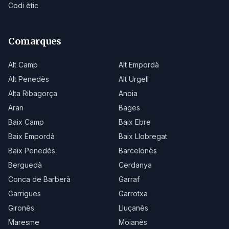
Codi ètic
Comarques
Alt Camp
Alt Empordà
Alt Penedès
Alt Urgell
Alta Ribagorça
Anoia
Aran
Bages
Baix Camp
Baix Ebre
Baix Empordà
Baix Llobregat
Baix Penedès
Barcelonès
Berguedà
Cerdanya
Conca de Barberà
Garraf
Garrigues
Garrotxa
Gironès
Lluçanès
Maresme
Moianès