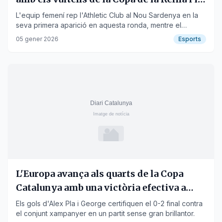
visita a Múrcia
L'equip femení rep l'Athletic Club al Nou Sardenya en la
seva primera aparició en aquesta ronda, mentre el
masculí busca puntuar a l'Enrique Roca.
05 gener 2026
Esports
L'Europa avança als quarts de la Copa
Catalunya amb una victòria efectiva a
Peralada
Els gols d'Alex Pla i George certifiquen el 0-2 final contra
el conjunt xampanyer en un partit sense gran brillantor.