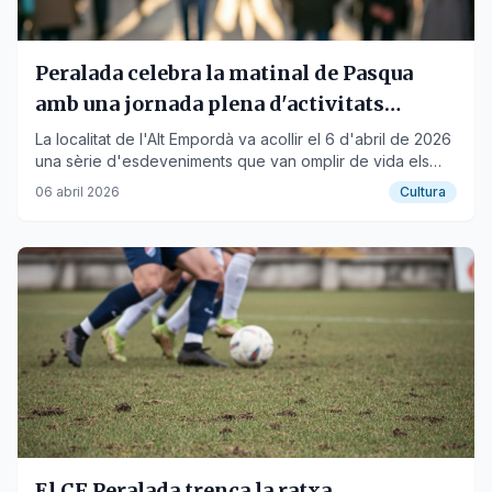
Peralada celebra la matinal de Pasqua
amb una jornada plena d'activitats
festives
La localitat de l'Alt Empordà va acollir el 6 d'abril de 2026
una sèrie d'esdeveniments que van omplir de vida els
seus carrers.
06 abril 2026
Cultura
El CF Peralada trenca la ratxa