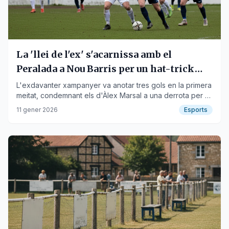
La 'llei de l'ex' s'acarnissa amb el
Peralada a Nou Barris per un hat-trick
d'Aliou Traoré
L'exdavanter xampanyer va anotar tres gols en la primera
meitat, condemnant els d'Àlex Marsal a una derrota per 3-
1 contra la Montanyesa.
11 gener 2026
Esports