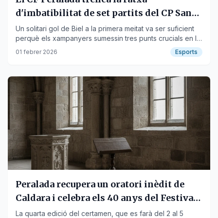
d'imbatibilitat de set partits del CP San
Cristóbal
Un solitari gol de Biel a la primera meitat va ser suficient
perquè els xampanyers sumessin tres punts crucials en la
Jornada 20 de la Tercera Federació.
01 febrer 2026
Esports
Peralada recupera un oratori inèdit de
Caldara i celebra els 40 anys del Festival
de Pasqua
La quarta edició del certamen, que es farà del 2 al 5