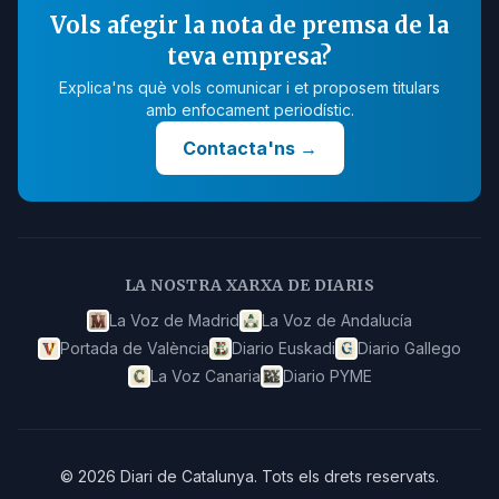
Vols afegir la nota de premsa de la
teva empresa?
Explica'ns què vols comunicar i et proposem titulars
amb enfocament periodístic.
Contacta'ns
→
LA NOSTRA XARXA DE DIARIS
La Voz de Madrid
La Voz de Andalucía
Portada de València
Diario Euskadi
Diario Gallego
La Voz Canaria
Diario PYME
©
2026
Diari de Catalunya
.
Tots els drets reservats.