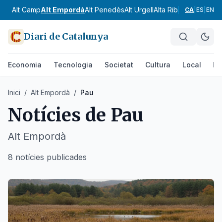
Alt Camp
Alt Empordà
Alt Penedès
Alt Urgell
Alta Ribagorça
Anoia
CA
|
ES
|
EN
Diari de Catalunya
Economia
Tecnologia
Societat
Cultura
Local
Es
Inici
/
Alt Empordà
/
Pau
Notícies de
Pau
Alt Empordà
8 notícies publicades