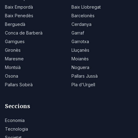
Baix Empordà
Baix Llobregat
Baix Penedès
Barcelonès
Berguedà
Cerdanya
Conca de Barberà
Garraf
Garrigues
Garrotxa
Gironès
Lluçanès
Maresme
Moianès
Montsià
Noguera
Osona
Pallars Jussà
Pallars Sobirà
Pla d'Urgell
Seccions
Economia
Tecnologia
Societat