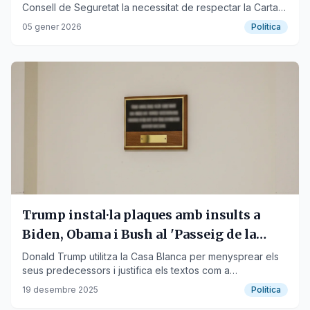
Consell de Seguretat la necessitat de respectar la Carta
fundacional de l'organització.
05 gener 2026
Política
Trump instal·la plaques amb insults a
Biden, Obama i Bush al 'Passeig de la
Fama Presidencial'
Donald Trump utilitza la Casa Blanca per menysprear els
seus predecessors i justifica els textos com a
descripcions "eloqüents" del seu llegat.
19 desembre 2025
Política