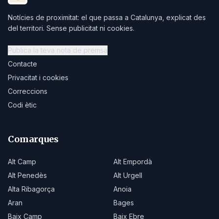
Notícies de proximitat: el que passa a Catalunya, explicat des
del territori. Sense publicitat ni cookies.
Publica la teva nota de premsa
Contacte
Privacitat i cookies
Correccions
Codi ètic
Comarques
Alt Camp
Alt Empordà
Alt Penedès
Alt Urgell
Alta Ribagorça
Anoia
Aran
Bages
Baix Camp
Baix Ebre