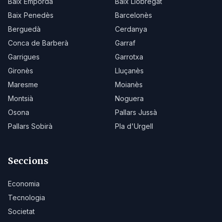
Baix Empordà
Baix Llobregat
Baix Penedès
Barcelonès
Berguedà
Cerdanya
Conca de Barberà
Garraf
Garrigues
Garrotxa
Gironès
Lluçanès
Maresme
Moianès
Montsià
Noguera
Osona
Pallars Jussà
Pallars Sobirà
Pla d'Urgell
Seccions
Economia
Tecnologia
Societat