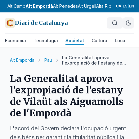
Alt Camp
Alt Empordà
Alt Penedès
Alt Urgell
Alta Ribagorça
Anoia
CA
|
ES
|
EN
Diari de Catalunya
Economia
Tecnologia
Societat
Cultura
Local
Es
La Generalitat aprova
Alt Empordà
Pau
l'expropiació de l'estany de
Vilaüt als Aiguamolls de
l'Empordà
La Generalitat aprova
l'expropiació de l'estany
de Vilaüt als Aiguamolls
de l'Empordà
L'acord del Govern declara l'ocupació urgent
dels béns per garantir la titularitat pública i la