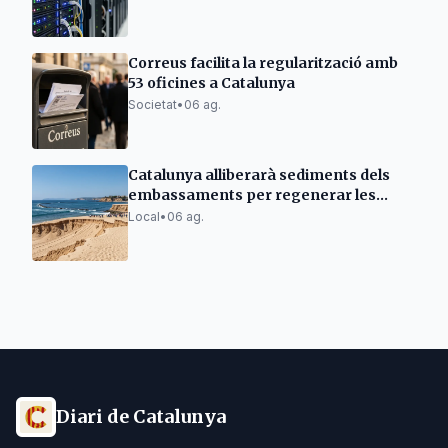
Correus facilita la regularització amb
53 oficines a Catalunya
Societat
•
06 ag.
Catalunya alliberarà sediments dels
embassaments per regenerar les
platges
Local
•
06 ag.
Diari de Catalunya