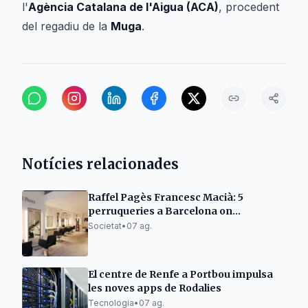
l'
Agència Catalana de l'Aigua (ACA)
, procedent
del regadiu de la
Muga
.
Notícies relacionades
Raffel Pagès Francesc Macià: 5
perruqueries a Barcelona on
l'excel·lència no és tendència, sinó una
Societat
•
07 ag.
manera de fer
El centre de Renfe a Portbou impulsa
les noves apps de Rodalies
Tecnologia
•
07 ag.