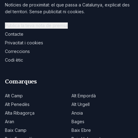
Notícies de proximitat: el que passa a Catalunya, explicat des
del territori. Sense publicitat ni cookies.
Publica la teva nota de premsa
Contacte
Privacitat i cookies
Correccions
Codi ètic
Comarques
Alt Camp
Alt Empordà
Alt Penedès
Alt Urgell
Alta Ribagorça
Anoia
Aran
Bages
Baix Camp
Baix Ebre