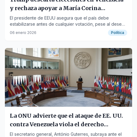
y rechaza apoyar a María Corina
Machado
El presidente de EEUU asegura que el país debe
estabilizarse antes de cualquier votación, pese al deseo
de la líder opositora de regresar.
06 enero 2026
Política
La ONU advierte que el ataque de EE. UU.
contra Venezuela viola el derecho
internacional
El secretario general, António Guterres, subraya ante el