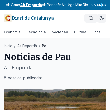
Alt Camp
Alt Empordà
Alt Penedès
Alt Urgell
Alta Ribagorça
Anoia
CA
|
ES
|
EN
Diari de Catalunya
Economía
Tecnología
Sociedad
Cultura
Local
D
Inicio
/
Alt Empordà
/
Pau
Noticias de
Pau
Alt Empordà
8 noticias publicadas