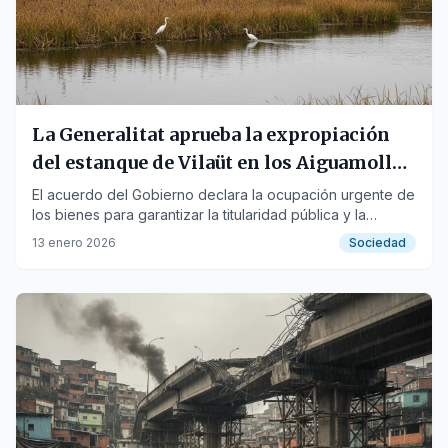
La Generalitat aprueba la expropiación
del estanque de Vilaüt en los Aiguamolls
de l'Empordà
El acuerdo del Gobierno declara la ocupación urgente de
los bienes para garantizar la titularidad pública y la
conservación de las 29 hectáreas.
13 enero 2026
Sociedad