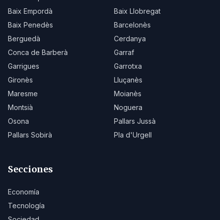
Baix Empordà
Baix Llobregat
Baix Penedès
Barcelonès
Berguedà
Cerdanya
Conca de Barberà
Garraf
Garrigues
Garrotxa
Gironès
Lluçanès
Maresme
Moianès
Montsià
Noguera
Osona
Pallars Jussà
Pallars Sobirà
Pla d'Urgell
Secciones
Economía
Tecnología
Sociedad