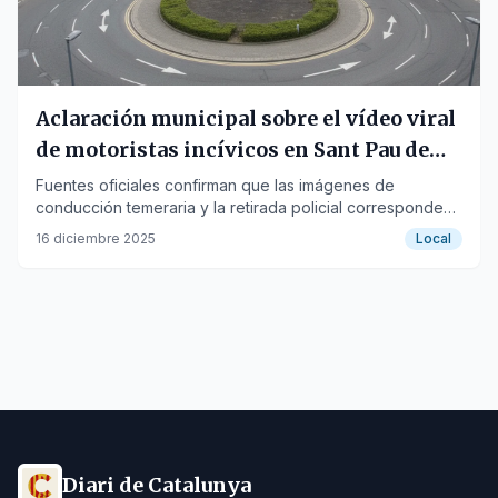
Aclaración municipal sobre el vídeo viral
de motoristas incívicos en Sant Pau de
Riu-sec
Fuentes oficiales confirman que las imágenes de
conducción temeraria y la retirada policial corresponden
a dos sucesos distintos.
16 diciembre 2025
Local
Diari de Catalunya