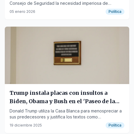
Consejo de Seguridad la necesidad imperiosa de
respetar la Carta fundacional de la organización.
05 enero 2026
Política
Trump instala placas con insultos a
Biden, Obama y Bush en el 'Paseo de la
Fama Presidencial'
Donald Trump utiliza la Casa Blanca para menospreciar a
sus predecesores y justifica los textos como
descripciones "elocuentes" de su legado.
19 diciembre 2025
Política