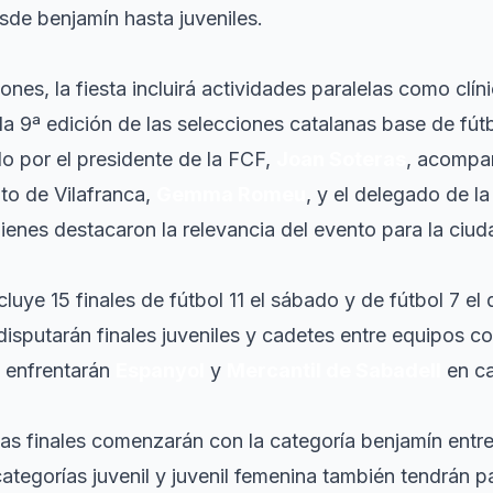
de benjamín hasta juveniles.
es, la fiesta incluirá actividades paralelas como clín
 la 9ª edición de las selecciones catalanas base de fútb
do por el presidente de la FCF,
Joan Soteras
, acompa
to de Vilafranca,
Gemma Romeu
, y el delegado de l
uienes destacaron la relevancia del evento para la ciud
cluye 15 finales de fútbol 11 el sábado y de fútbol 7 el
disputarán finales juveniles y cadetes entre equipos c
se enfrentarán
Espanyol
y
Mercantil de Sabadell
en ca
 las finales comenzarán con la categoría benjamín entr
categorías juvenil y juvenil femenina también tendrán p