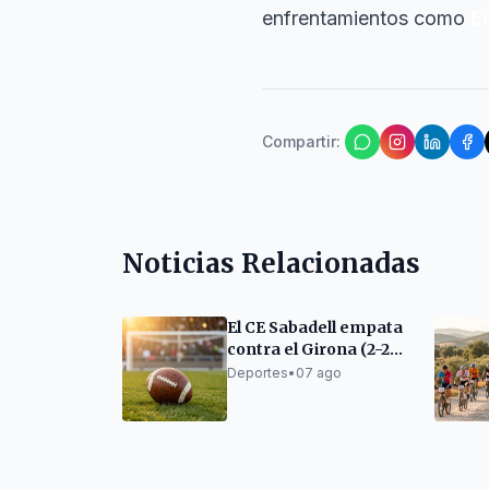
enfrentamientos como
E
Compartir
:
Noticias Relacionadas
El CE Sabadell empata
contra el Girona (2-2)
en un partido de
Deportes
•
07 ago
pretemporada