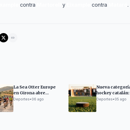
ixample
contra
Martorell
y
Eixample
contra
Mataró
.
La Sea Otter Europe
Nueva categorí
en Girona abre
hockey catalán: 
inscripciones para su
Nacional Catal
Deportes
•
06 ago
Deportes
•
05 ago
décima edición
Plata