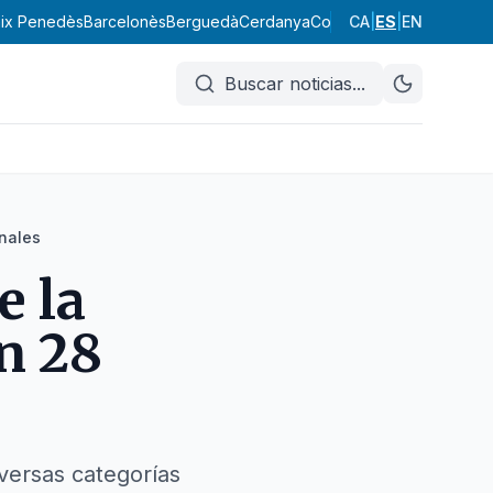
ix Penedès
Barcelonès
Berguedà
Cerdanya
Conca de Barberà
CA
|
ES
|
EN
Garraf
Buscar noticias
...
inales
e la
n 28
iversas categorías