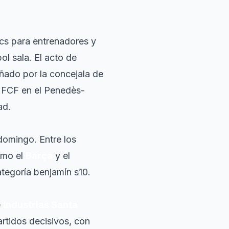
ics para entrenadores y
ol sala. El acto de
ñado por la concejala de
a FCF en el Penedès-
ad.
 domingo. Entre los
omo el
Barça
y el
tegoría benjamín s10.
e
Industrias Santa
artidos decisivos, con