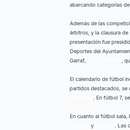
abarcando categorías des
Además de las competicion
árbitros, y la clausura de
presentación fue presidi
Deportes del Ayuntamien
Garraf,
Joan Estruch
, q
El calendario de fútbol in
partidos destacados, se 
Espanyol
. En fútbol 7, 
En cuanto al fútbol sala,
Coloma
y
Ripollet
. Las 