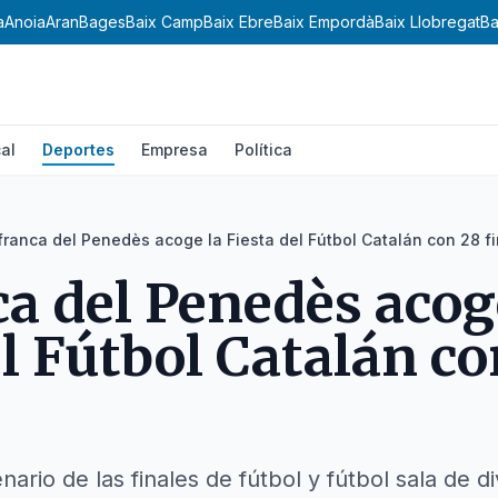
a
Anoia
Aran
Bages
Baix Camp
Baix Ebre
Baix Empordà
Baix Llobregat
Ba
al
Deportes
Empresa
Política
franca del Penedès acoge la Fiesta del Fútbol Catalán con 28 f
ca del Penedès acog
el Fútbol Catalán co
nario de las finales de fútbol y fútbol sala de d