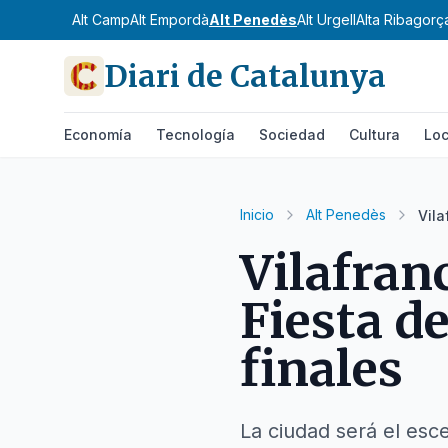
Alt Camp
Alt Empordà
Alt Penedès
Alt Urgell
Alta Ribagorç
Diari de Catalunya
Economía
Tecnología
Sociedad
Cultura
Loc
Inicio
Alt Penedès
Vila
Vilafran
Fiesta d
finales
La ciudad será el esce