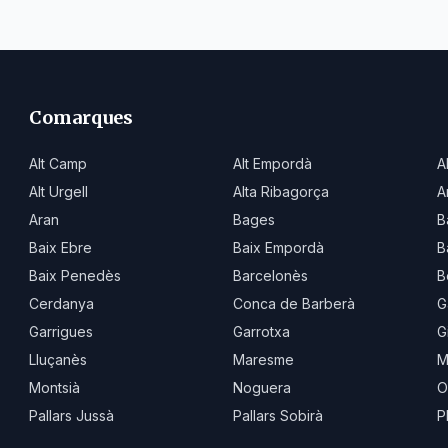
Comarques
Alt Camp
Alt Empordà
A
Alt Urgell
Alta Ribagorça
A
Aran
Bages
B
Baix Ebre
Baix Empordà
B
Baix Penedès
Barcelonès
B
Cerdanya
Conca de Barberà
G
Garrigues
Garrotxa
G
Lluçanès
Maresme
M
Montsià
Noguera
O
Pallars Jussà
Pallars Sobirà
P