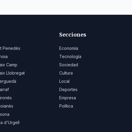
Secciones
lt Penedès
Economía
noia
Tecnología
aix Camp
Sociedad
aix Llobregat
Cultura
erguedà
Local
arraf
Deportes
ironès
Empresa
oianès
Política
sona
la d'Urgell