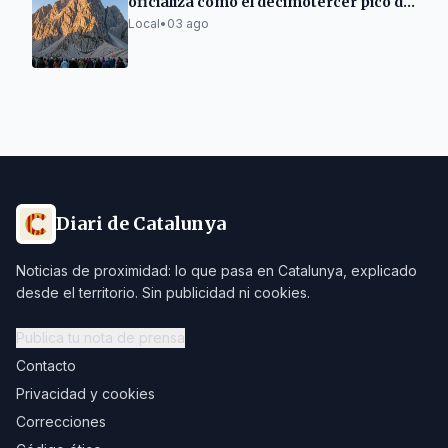
oficializa como el decimotercer pico de
más de 3.000 metros de Cataluña
Local
•
03 ago
Diari de Catalunya
Noticias de proximidad: lo que pasa en Catalunya, explicado
desde el territorio. Sin publicidad ni cookies.
Publica tu nota de prensa
Contacto
Privacidad y cookies
Correcciones