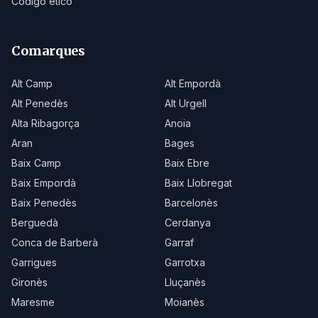
Código ético
Comarques
Alt Camp
Alt Empordà
Alt Penedès
Alt Urgell
Alta Ribagorça
Anoia
Aran
Bages
Baix Camp
Baix Ebre
Baix Empordà
Baix Llobregat
Baix Penedès
Barcelonès
Berguedà
Cerdanya
Conca de Barberà
Garraf
Garrigues
Garrotxa
Gironès
Lluçanès
Maresme
Moianès