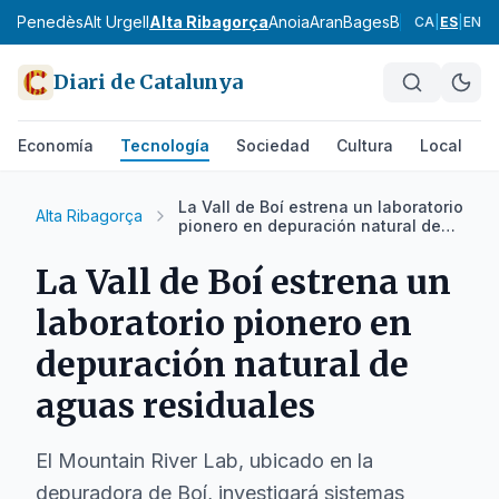
Alt Penedès
Alt Urgell
Alta Ribagorça
Anoia
Aran
Bages
Baix Camp
Baix
CA
|
ES
|
EN
Diari de Catalunya
Economía
Tecnología
Sociedad
Cultura
Local
D
La Vall de Boí estrena un laboratorio
Alta Ribagorça
pionero en depuración natural de
aguas residuales
La Vall de Boí estrena un
laboratorio pionero en
depuración natural de
aguas residuales
El Mountain River Lab, ubicado en la
depuradora de Boí, investigará sistemas