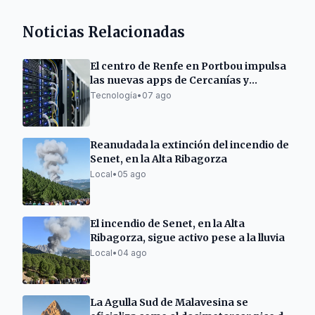
Noticias Relacionadas
El centro de Renfe en Portbou impulsa
las nuevas apps de Cercanías y
Rodalies
Tecnología
•
07 ago
Reanudada la extinción del incendio de
Senet, en la Alta Ribagorza
Local
•
05 ago
El incendio de Senet, en la Alta
Ribagorza, sigue activo pese a la lluvia
Local
•
04 ago
La Agulla Sud de Malavesina se