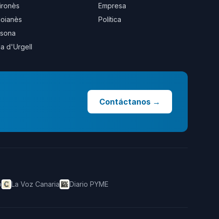
ironès
Empresa
oianès
Política
sona
la d'Urgell
Contáctanos
→
o
La Voz Canaria
Diario PYME