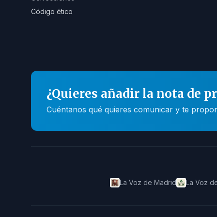
Código ético
¿Quieres añadir la nota de p
Cuéntanos qué quieres comunicar y te propone
La Voz de Madrid
La Voz de