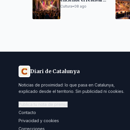
enciende el Festival de
Cambrils con éxitos
Cultura
•
08 ago
clásicos
Diari de Catalunya
Noticias de proximidad: lo que pasa en Catalunya,
explicado desde el territorio. Sin publicidad ni cookies.
Publica tu nota de prensa
Contacto
Privacidad y cookies
Correcciones