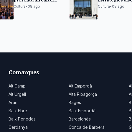
presenta un cartel
Estratègies dis
ambicioso y un
el nuevo Museu 
Cultura
•
08 ago
Cultura
•
08 ago
espacio para
Modern de Tar
emergentes
Comarques
Alt Camp
Alt Empordà
A
Alt Urgell
Alta Ribagorça
A
Aran
Bages
B
Baix Ebre
Baix Empordà
B
Baix Penedès
Barcelonès
B
Cerdanya
Conca de Barberà
G