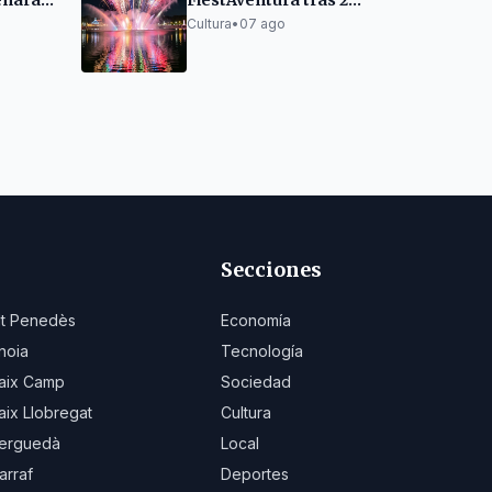
eñará
FiestAventura tras 27
d'Art
años
Cultura
•
07 ago
ragona
Secciones
lt Penedès
Economía
noia
Tecnología
aix Camp
Sociedad
aix Llobregat
Cultura
erguedà
Local
arraf
Deportes