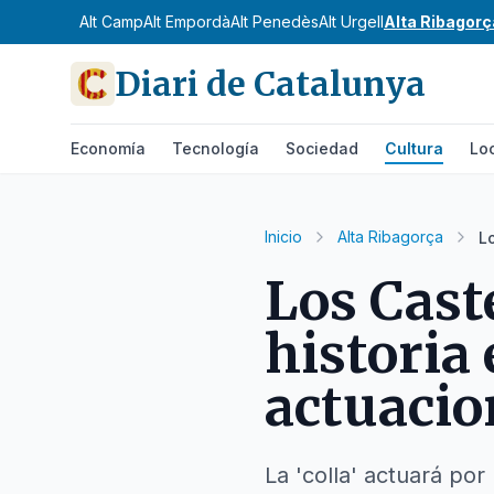
Alt Camp
Alt Empordà
Alt Penedès
Alt Urgell
Alta Ribagorç
Diari de Catalunya
Economía
Tecnología
Sociedad
Cultura
Lo
Inicio
Alta Ribagorça
L
Los Cast
historia 
actuacio
La 'colla' actuará por