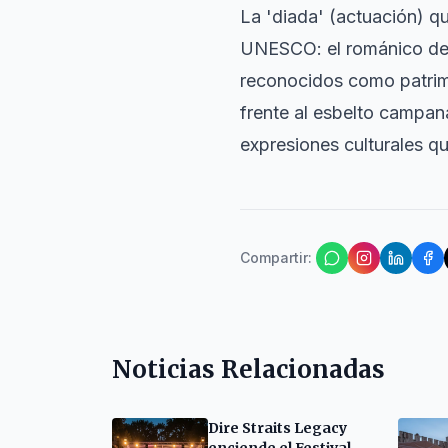
La 'diada' (actuación) q
UNESCO: el románico d
reconocidos como patrimo
frente al esbelto campan
expresiones culturales qu
Compartir
:
Noticias Relacionadas
Dire Straits Legacy