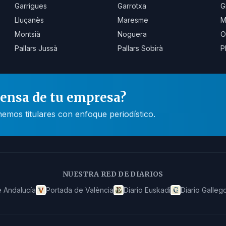
Garrigues
Garrotxa
G
Lluçanès
Maresme
M
Montsià
Noguera
O
Pallars Jussà
Pallars Sobirà
P
rensa de tu empresa?
mos titulares con enfoque periodístico.
NUESTRA RED DE DIARIOS
 Andalucía
Portada de València
Diario Euskadi
Diario Galleg