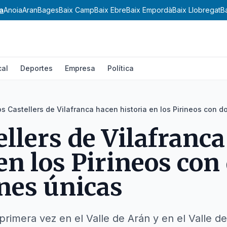
a
Anoia
Aran
Bages
Baix Camp
Baix Ebre
Baix Empordà
Baix Llobregat
B
cal
Deportes
Empresa
Política
os Castellers de Vilafranca hacen historia en los Pirineos con 
ellers de Vilafranc
en los Pirineos con
nes únicas
 primera vez en el Valle de Arán y en el Valle d