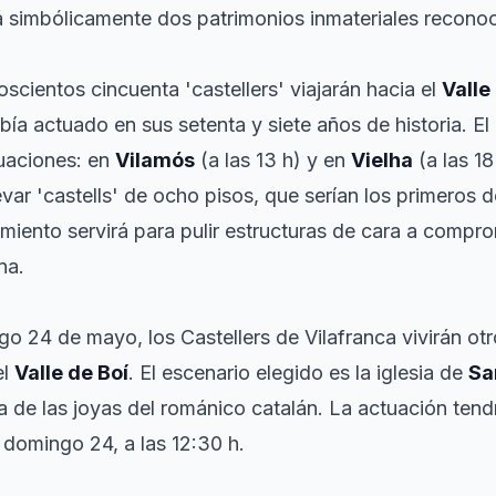
á simbólicamente dos patrimonios inmateriales recon
scientos cincuenta 'castellers' viajarán hacia el
Valle
bía actuado en sus setenta y siete años de historia. El
uaciones: en
Vilamós
(a las 13 h) y en
Vielha
(a las 18 
levar 'castells' de ocho pisos, que serían los primeros d
amiento servirá para pulir estructuras de cara a compr
na.
ngo 24 de mayo, los Castellers de Vilafranca vivirán o
el
Valle de Boí
. El escenario elegido es la iglesia de
Sa
 de las joyas del románico catalán. La actuación tend
l domingo 24, a las 12:30 h.