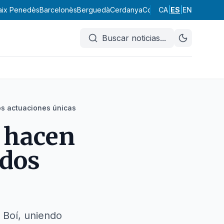
aix Penedès
Barcelonès
Berguedà
Cerdanya
Conca de Barberà
CA
|
ES
|
EN
Garraf
Buscar noticias
...
dos actuaciones únicas
a hacen
 dos
e Boí, uniendo