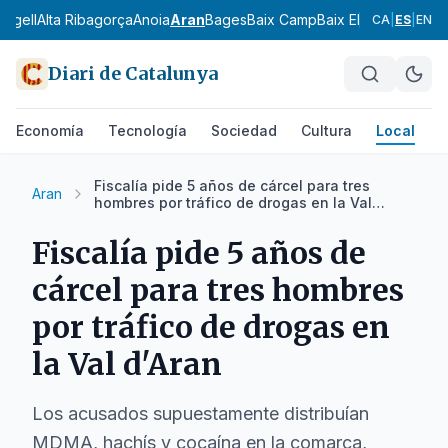
 Urgell
Alta Ribagorça
Anoia
Aran
Bages
Baix Camp
Baix Ebre
Baix Emp
CA
|
ES
|
EN
Diari de Catalunya
Economía
Tecnología
Sociedad
Cultura
Local
D
Fiscalía pide 5 años de cárcel para tres
Aran
hombres por tráfico de drogas en la Val
d'Aran
Fiscalía pide 5 años de
cárcel para tres hombres
por tráfico de drogas en
la Val d'Aran
Los acusados supuestamente distribuían
MDMA, hachís y cocaína en la comarca,