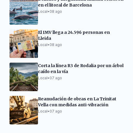
en el litoral de Barcelona
Local
•
08 ago
El IMV llega a 24.596 personas en
Lleida
Local
•
08 ago
Corta la línea R3 de Rodalia por un árbol
caído en la vía
Local
•
07 ago
Reanudación de obras en La Trinitat
Vella con medidas anti-vibración
Local
•
07 ago