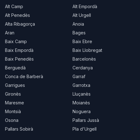
Alt Camp
Alt Empordà
Alt Penedès
Alt Urgell
Alta Ribagorça
Anoia
Aran
Bages
Baix Camp
Baix Ebre
Baix Empordà
Baix Llobregat
Baix Penedès
Barcelonès
Berguedà
Cerdanya
Conca de Barberà
Garraf
Garrigues
Garrotxa
Gironès
Lluçanès
Maresme
Moianès
Montsià
Noguera
Osona
Pallars Jussà
Pallars Sobirà
Pla d'Urgell