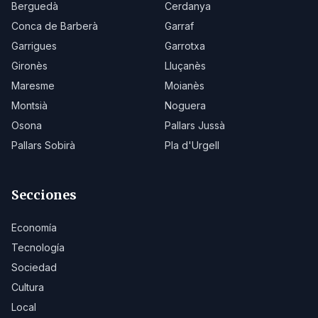
Berguedà
Cerdanya
Conca de Barberà
Garraf
Garrigues
Garrotxa
Gironès
Lluçanès
Maresme
Moianès
Montsià
Noguera
Osona
Pallars Jussà
Pallars Sobirà
Pla d'Urgell
Secciones
Economía
Tecnología
Sociedad
Cultura
Local