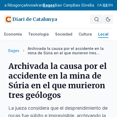
l
Alta Ribagorça
Anoia
Aran
Bages
Baix Camp
Baix Ebre
Baix Empordà
Ba
CA
|
ES
|
EN
Diari de Catalunya
Economía
Tecnología
Sociedad
Cultura
Local
D
Archivada la causa por el accidente en la
Bages
mina de Súria en el que murieron tres
geólogos
Archivada la causa por el
accidente en la mina de
Súria en el que murieron
tres geólogos
La jueza considera que el desprendimiento de
rocas fue súbito e imprevisible, archivando la