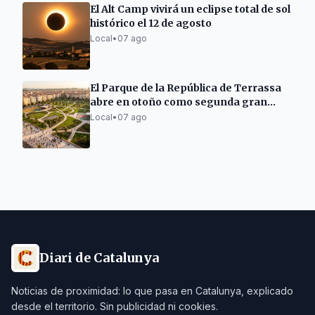
El Alt Camp vivirá un eclipse total de sol
histórico el 12 de agosto
Local
•
07 ago
El Parque de la República de Terrassa
abre en otoño como segunda gran
zona verde
Local
•
07 ago
Diari de Catalunya
Noticias de proximidad: lo que pasa en Catalunya, explicado
desde el territorio. Sin publicidad ni cookies.