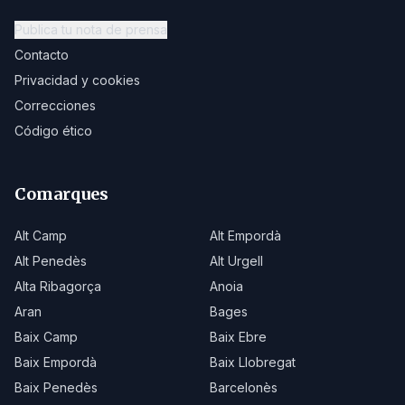
Publica tu nota de prensa
Contacto
Privacidad y cookies
Correcciones
Código ético
Comarques
Alt Camp
Alt Empordà
Alt Penedès
Alt Urgell
Alta Ribagorça
Anoia
Aran
Bages
Baix Camp
Baix Ebre
Baix Empordà
Baix Llobregat
Baix Penedès
Barcelonès