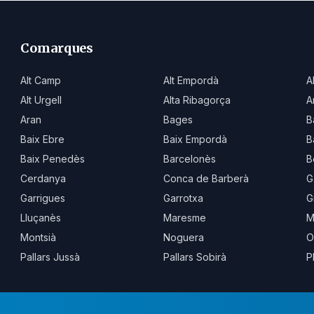
Comarques
Alt Camp
Alt Empordà
A
Alt Urgell
Alta Ribagorça
A
Aran
Bages
B
Baix Ebre
Baix Empordà
B
Baix Penedès
Barcelonès
B
Cerdanya
Conca de Barberà
G
Garrigues
Garrotxa
G
Lluçanès
Maresme
M
Montsià
Noguera
O
Pallars Jussà
Pallars Sobirà
P