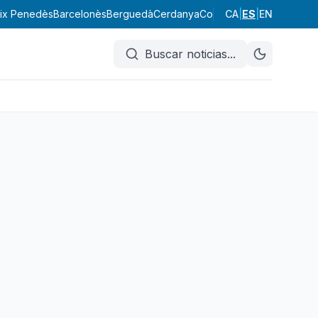
ix Penedès
Barcelonès
Berguedà
Cerdanya
Conca de Barberà
CA
|
ES
|
EN
Garraf
Buscar noticias
...