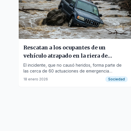
Rescatan a los ocupantes de un
vehículo atrapado en la riera de
l'Alforja
El incidente, que no causó heridos, forma parte de
las cerca de 60 actuaciones de emergencia
registradas en la Región de Tarragona.
18 enero 2026
Sociedad