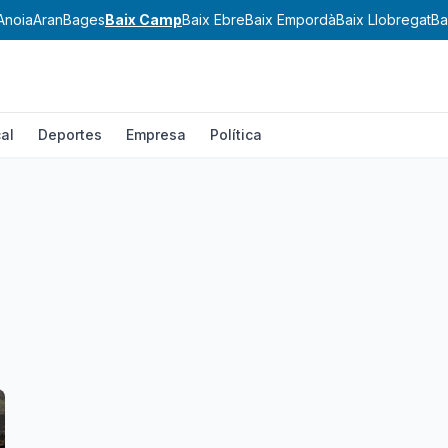
Anoia
Aran
Bages
Baix Camp
Baix Ebre
Baix Empordà
Baix Llobregat
Ba
al
Deportes
Empresa
Política