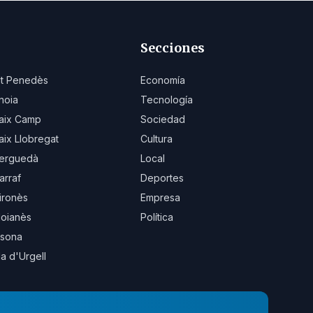
Secciones
lt Penedès
Economía
noia
Tecnología
aix Camp
Sociedad
aix Llobregat
Cultura
erguedà
Local
arraf
Deportes
ironès
Empresa
oianès
Política
sona
la d'Urgell