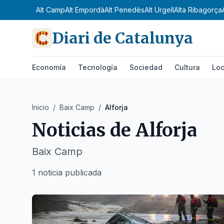
Alt Camp
Alt Empordà
Alt Penedès
Alt Urgell
Alta Ribagorça
Diari de Catalunya
Economía
Tecnología
Sociedad
Cultura
Loc
Inicio
/
Baix Camp
/
Alforja
Noticias de
Alforja
Baix Camp
1 noticia publicada