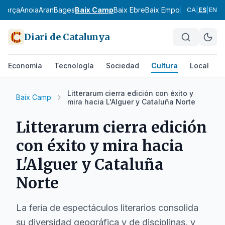
agorça
Anoia
Aran
Bages
Baix Camp
Baix Ebre
Baix Empordà
Baix Llobr
CA
|
ES
|
EN
Diari de Catalunya
Economía
Tecnología
Sociedad
Cultura
Local
D
Litterarum cierra edición con éxito y
Baix Camp
mira hacia L'Alguer y Cataluña Norte
Litterarum cierra edición
con éxito y mira hacia
L'Alguer y Cataluña
Norte
La feria de espectáculos literarios consolida
su diversidad geográfica y de disciplinas, y