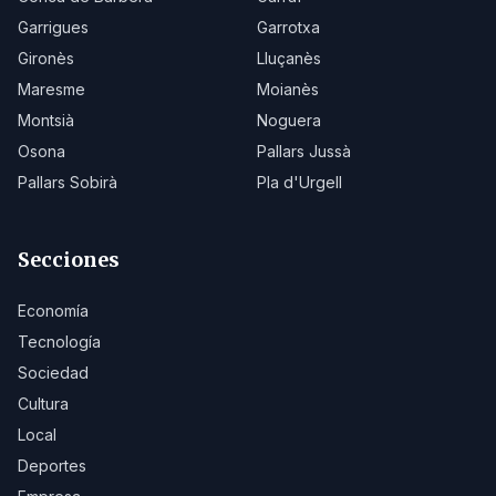
Garrigues
Garrotxa
Gironès
Lluçanès
Maresme
Moianès
Montsià
Noguera
Osona
Pallars Jussà
Pallars Sobirà
Pla d'Urgell
Secciones
Economía
Tecnología
Sociedad
Cultura
Local
Deportes