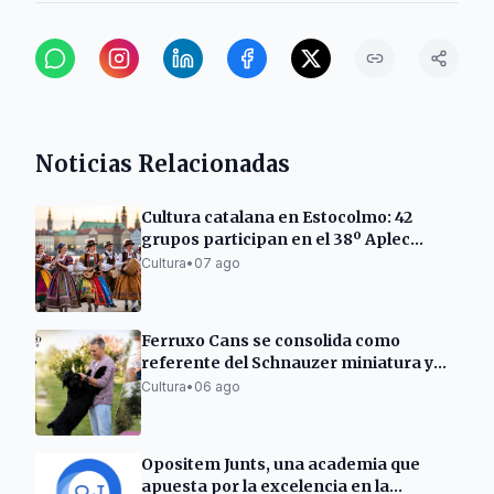
Noticias Relacionadas
Cultura catalana en Estocolmo: 42
grupos participan en el 38º Aplec
Internacional
Cultura
•
07 ago
Ferruxo Cans se consolida como
referente del Schnauzer miniatura y
gigante tras su éxito en el World Dog
Cultura
•
06 ago
Show 2026
Opositem Junts, una academia que
apuesta por la excelencia en la