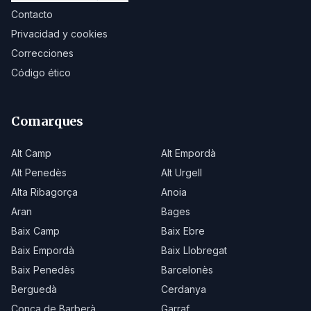
Contacto
Privacidad y cookies
Correcciones
Código ético
Comarques
Alt Camp
Alt Empordà
Alt Penedès
Alt Urgell
Alta Ribagorça
Anoia
Aran
Bages
Baix Camp
Baix Ebre
Baix Empordà
Baix Llobregat
Baix Penedès
Barcelonès
Berguedà
Cerdanya
Conca de Barberà
Garraf