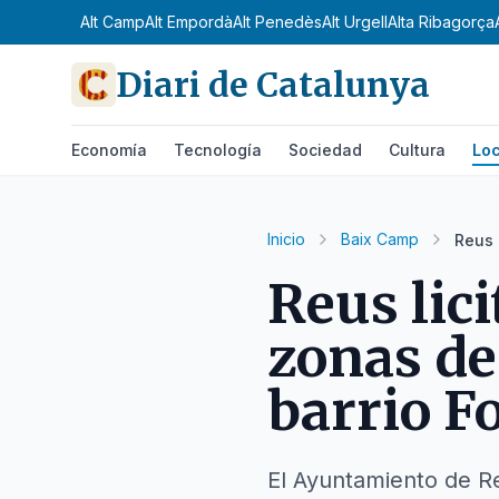
Alt Camp
Alt Empordà
Alt Penedès
Alt Urgell
Alta Ribagorça
Diari de Catalunya
Economía
Tecnología
Sociedad
Cultura
Loc
Inicio
Baix Camp
Reus 
Reus lic
zonas de 
barrio F
El Ayuntamiento de Re