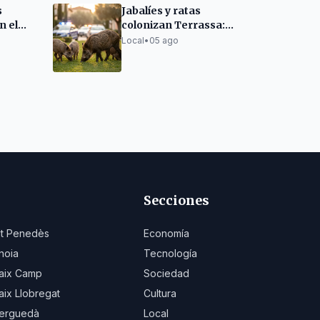
s
Jabalíes y ratas
n el
colonizan Terrassa:
rdó
alertan de plagas
Local
•
05 ago
históricas
Secciones
lt Penedès
Economía
noia
Tecnología
aix Camp
Sociedad
aix Llobregat
Cultura
erguedà
Local