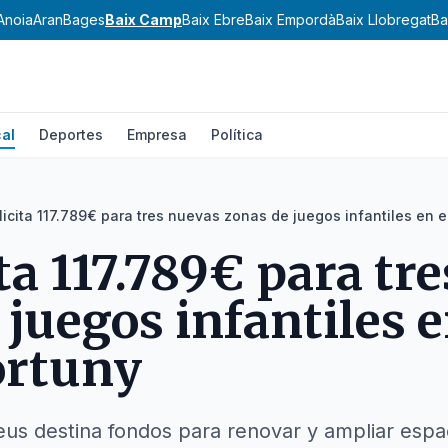
Anoia
Aran
Bages
Baix Camp
Baix Ebre
Baix Empordà
Baix Llobregat
Ba
al
Deportes
Empresa
Política
licita 117.789€ para tres nuevas zonas de juegos infantiles en el
ita 117.789€ para tr
juegos infantiles e
ortuny
us destina fondos para renovar y ampliar espac