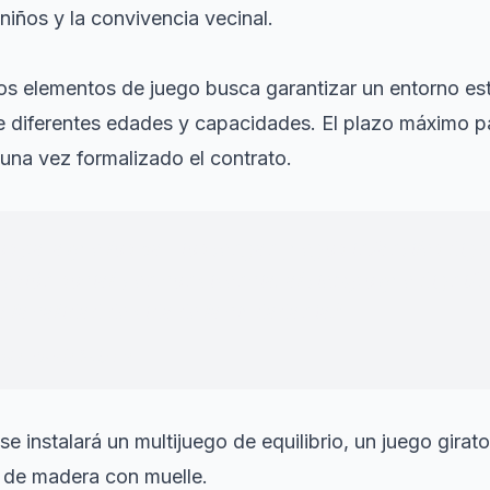
 niños y la convivencia vecinal.
os elementos de juego busca garantizar un entorno esti
e diferentes edades y capacidades. El plazo máximo par
 una vez formalizado el contrato.
os para que los barrios tengan juegos infantiles dign
esión social y en convivencia, al tiempo que dignific
 la calidad de vida de la ciudadanía.
"
ejal de Vía Pública
se instalará un multijuego de equilibrio, un juego girat
a de madera con muelle.