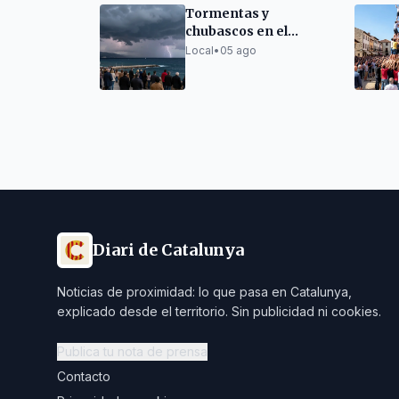
Tormentas y
chubascos en el
prelitoral central este
Local
•
05 ago
jueves
Diari de Catalunya
Noticias de proximidad: lo que pasa en Catalunya,
explicado desde el territorio. Sin publicidad ni cookies.
Publica tu nota de prensa
Contacto