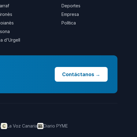
arraf
Deportes
ironès
Empresa
oianès
Política
sona
la d'Urgell
Contáctanos
→
o
La Voz Canaria
Diario PYME