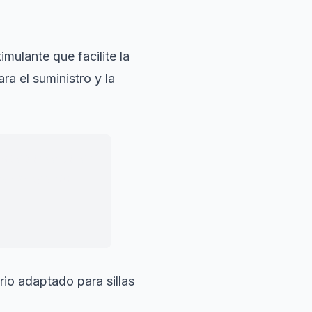
mulante que facilite la
a el suministro y la
os es invertir en
a el espacio
orio adaptado para sillas