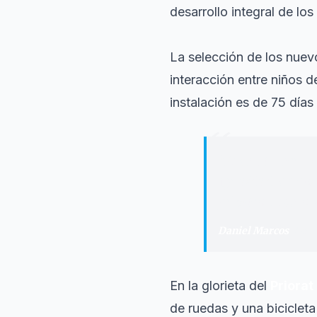
desarrollo integral de los
La selección de los nuev
interacción entre niños d
instalación es de 75 días
“
"
Invertir recurs
igualdad, en coh
público y mejora
Daniel Marcos
·
Conc
En la glorieta del
Priorat
de ruedas y una biciclet