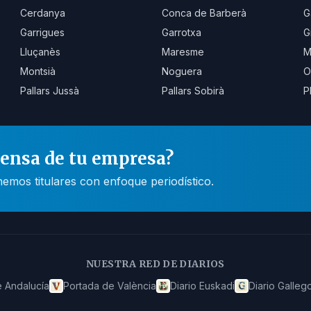
Cerdanya
Conca de Barberà
G
Garrigues
Garrotxa
G
Lluçanès
Maresme
M
Montsià
Noguera
O
Pallars Jussà
Pallars Sobirà
P
rensa de tu empresa?
mos titulares con enfoque periodístico.
NUESTRA RED DE DIARIOS
 Andalucía
Portada de València
Diario Euskadi
Diario Galleg