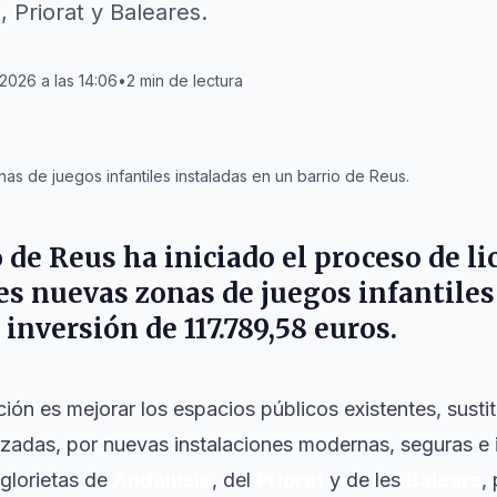
, Priorat y Baleares.
 2026 a las 14:06
•
2
min de lectura
s de juegos infantiles instaladas en un barrio de Reus.
o de
Reus
ha iniciado el proceso de li
es nuevas zonas de juegos infantiles 
 inversión de 117.789,58 euros.
ción es mejorar los espacios públicos existentes, susti
lizadas, por nuevas instalaciones modernas, seguras e 
 glorietas de
Andalusia
, del
Priorat
y de les
Balears
,