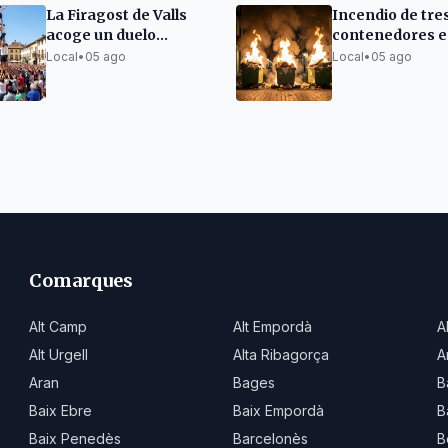
La Firagost de Valls
Incendio de tre
acoge un duelo
contenedores e
'casteller' con gama
barrio de Guina
Local
•
05 ago
Local
•
05 ago
extra
Comarques
Alt Camp
Alt Empordà
A
Alt Urgell
Alta Ribagorça
A
Aran
Bages
B
Baix Ebre
Baix Empordà
B
Baix Penedès
Barcelonès
B