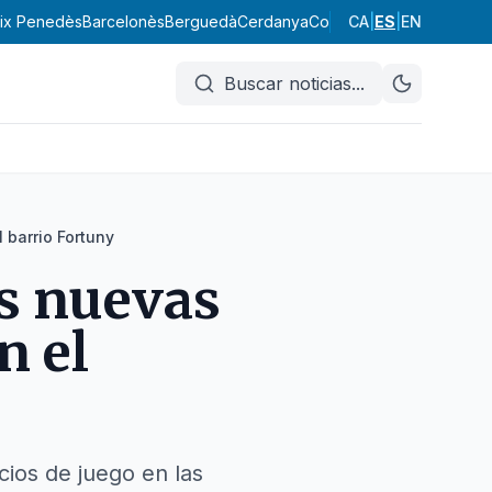
ix Penedès
Barcelonès
Berguedà
Cerdanya
Conca de Barberà
CA
|
ES
|
EN
Garraf
Buscar noticias
...
 barrio Fortuny
es nuevas
n el
ios de juego en las