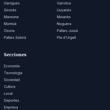
Garrigues
Garrotxa
Gironès
Lluçanès
Maresme
Moianès
Montsià
Noguera
Osona
Pallars Jussà
Pallars Sobirà
Pla d'Urgell
Secciones
Economía
Tecnología
Sociedad
Cultura
Local
Deportes
Empresa