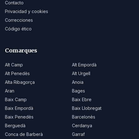
Contacto
Privacidad y cookies
Correcciones
Código ético
Comarques
Alt Camp
Alt Empordà
Alt Penedès
Alt Urgell
Alta Ribagorça
Anoia
Aran
Bages
Baix Camp
Baix Ebre
Baix Empordà
Baix Llobregat
Baix Penedès
Barcelonès
Berguedà
Cerdanya
Conca de Barberà
Garraf