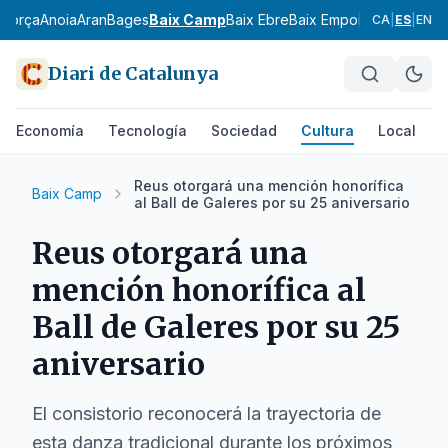
agorça
Anoia
Aran
Bages
Baix Camp
Baix Ebre
Baix Empordà
Baix Llobr
CA
|
ES
|
EN
Diari de Catalunya
Economía
Tecnología
Sociedad
Cultura
Local
D
Reus otorgará una mención honorífica
Baix Camp
al Ball de Galeres por su 25 aniversario
Reus otorgará una
mención honorífica al
Ball de Galeres por su 25
aniversario
El consistorio reconocerá la trayectoria de
esta danza tradicional durante los próximos