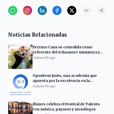
Noticias Relacionadas
Ferruxo Cans se consolida como
referente del Schnauzer miniatura y
gigante tras su éxito en el World Dog
Cultura
•
06 ago
Show 2026
Opositem Junts, una academia que
apuesta por la excelencia en la
preparación de oposiciones docentes
Cultura
•
06 ago
Blanes celebra el Festival de Talento
con música, payasos y monólogos