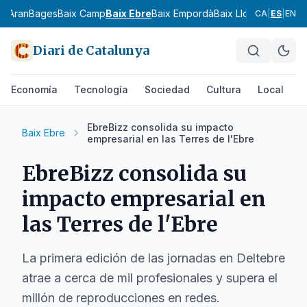
ia
Aran
Bages
Baix Camp
Baix Ebre
Baix Empordà
Baix Llobregat
Baix 
CA
|
ES
|
EN
Diari de Catalunya
Economía
Tecnología
Sociedad
Cultura
Local
D
EbreBizz consolida su impacto
Baix Ebre
empresarial en las Terres de l'Ebre
EbreBizz consolida su
impacto empresarial en
las Terres de l'Ebre
La primera edición de las jornadas en Deltebre
atrae a cerca de mil profesionales y supera el
millón de reproducciones en redes.