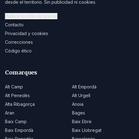
desde el territorio. Sin publicidad ni cookies.
Publica tu nota de prensa
Contacto
Privacidad y cookies
Correcciones
Código ético
Comarques
Alt Camp
Alt Empordà
Alt Penedès
Alt Urgell
Alta Ribagorça
Anoia
Aran
Bages
Baix Camp
Baix Ebre
Baix Empordà
Baix Llobregat
Baix Penedès
Barcelonès