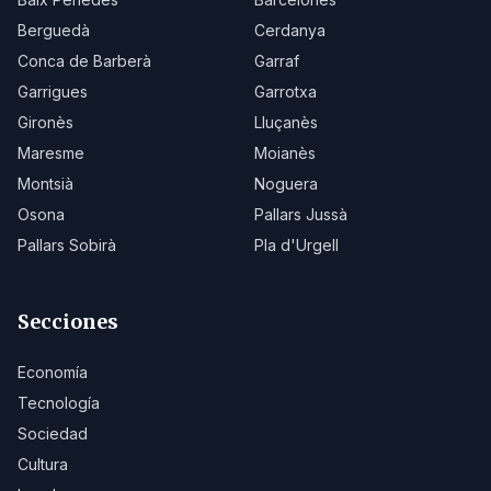
Berguedà
Cerdanya
Conca de Barberà
Garraf
Garrigues
Garrotxa
Gironès
Lluçanès
Maresme
Moianès
Montsià
Noguera
Osona
Pallars Jussà
Pallars Sobirà
Pla d'Urgell
Secciones
Economía
Tecnología
Sociedad
Cultura