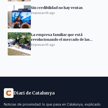
Sin credibilidad no hay ventas
Empresa
•
05 ago
La empresa familiar que está
revolucionando el mercado de las
casas de madera.
Empresa
•
05 ago
Diari de Catalunya
Noticias de proximidad: lo que pasa en Catalunya, explicado