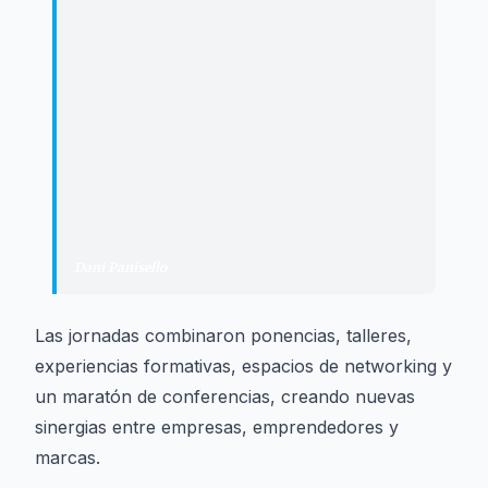
"
El éxito de EbreBizz confirma que
existe una gran necesidad de
conocimiento, generar conexiones y
crear espacios donde empresas,
profesionales y creadores puedan
crecer juntos. Lo que hemos vivido
estos días es solo el principio de un
proyecto con mucho recorrido.
"
Dani Panisello
·
Cofundador de EbreImpact
Las jornadas combinaron ponencias, talleres,
experiencias formativas, espacios de networking y
un maratón de conferencias, creando nuevas
sinergias entre empresas, emprendedores y
marcas.