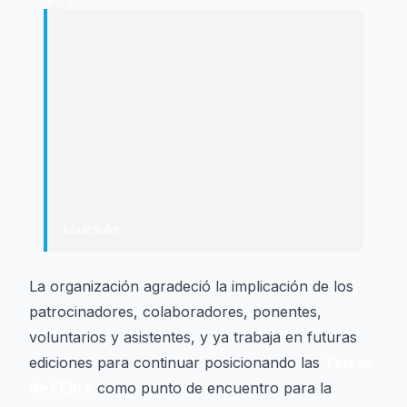
“
"
La respuesta obtenida evidencia la
capacidad de Deltebre para acoger
eventos de gran formato y refuerza la
proyección del municipio como
espacio de referencia para iniciativas
que generan valor, actividad
económica y oportunidades.
"
Lluís Soler
·
Alcalde de Deltebre
La organización agradeció la implicación de los
patrocinadores, colaboradores, ponentes,
voluntarios y asistentes, y ya trabaja en futuras
ediciones para continuar posicionando las
Terres
de l’Ebre
como punto de encuentro para la