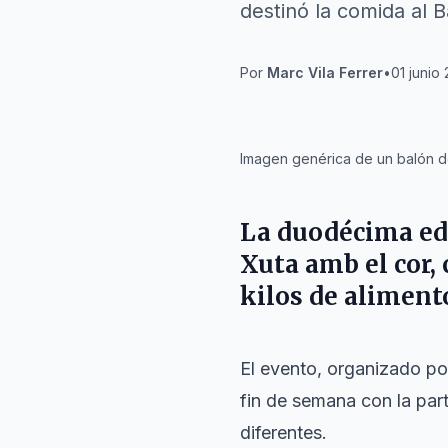
destinó la comida al 
Por
Marc Vila Ferrer
•
01 junio
IA
Imagen genérica de un balón de
La duodécima edi
Xuta amb el cor,
kilos de alimento
El evento, organizado por
fin de semana con la par
diferentes.