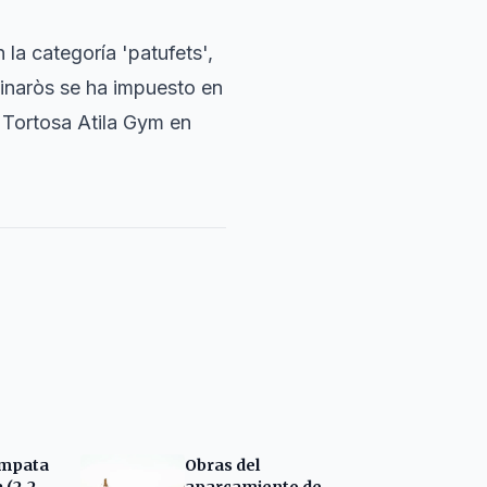
 la categoría 'patufets',
Vinaròs se ha impuesto en
l Tortosa Atila Gym en
empata
Obras del