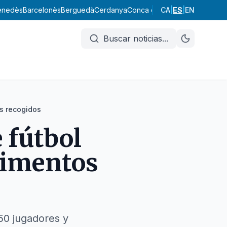
enedès
Barcelonès
Berguedà
Cerdanya
Conca de Barberà
CA
|
ES
|
EN
Garraf
Garr
Buscar noticias
...
os recogidos
e fútbol
limentos
50 jugadores y