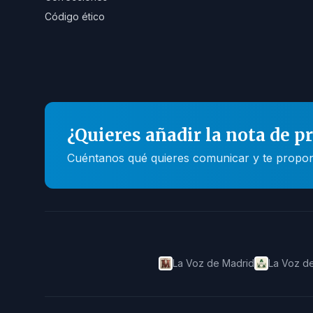
Código ético
¿Quieres añadir la nota de p
Cuéntanos qué quieres comunicar y te propone
La Voz de Madrid
La Voz de