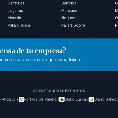
Garrigues
Garrotxa
G
Lluçanès
Maresme
M
Montsià
Noguera
O
Pallars Jussà
Pallars Sobirà
P
rensa de tu empresa?
mos titulares con enfoque periodístico.
NUESTRA RED DE DIARIOS
 Andalucía
Portada de València
Diario Euskadi
Diario Galleg