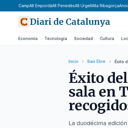
Alt Camp
Alt Empordà
Alt Penedès
Alt Urgell
Alta Ribagorça
Anoi
Diari de Catalunya
Economía
Tecnología
Sociedad
Cultura
Loc
Inicio
Baix Ebre
Éxito 
Éxito del
sala en 
recogido
La duodécima edición 