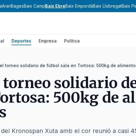
a
Aran
Bages
Baix Camp
Baix Ebre
Baix Empordà
Baix Llobregat
Baix P
al
Deportes
Empresa
Política
del torneo solidario de fútbol sala en Tortosa: 500kg de aliment
 torneo solidario d
Tortosa: 500kg de a
s
del Kronospan Xuta amb el cor reunió a casi 4