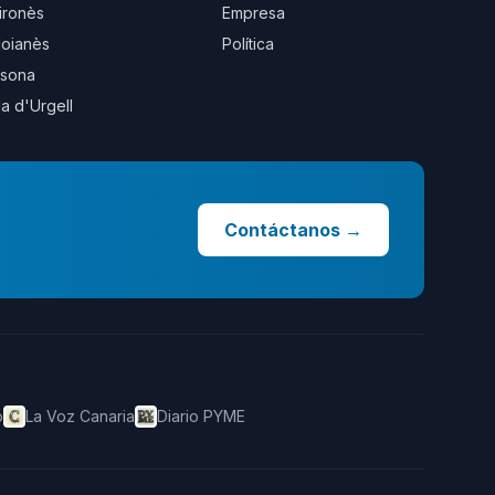
ironès
Empresa
oianès
Política
sona
la d'Urgell
Contáctanos
→
o
La Voz Canaria
Diario PYME