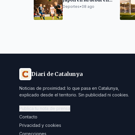
Japón en su debut en
el Mundial sub-21 de
Deportes
•
08 ago
Korfbal
Diari de Catalunya
Noticias de proximidad: lo que pasa en Catalunya,
explicado desde el territorio. Sin publicidad ni cookies.
Publica tu nota de prensa
Contacto
Privacidad y cookies
Correcciones