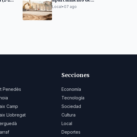
 (2-2)
aparcamiento de
e
Tortosa se alargan
Local
•
07 ago
hasta octubre
Secciones
lt Penedès
Economía
noia
Tecnología
aix Camp
Sociedad
aix Llobregat
Cultura
erguedà
Local
arraf
Deportes