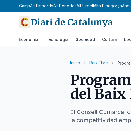
Alt Camp
Alt Empordà
Alt Penedès
Alt Urgell
Alta Ribagorça
Anoi
Diari de Catalunya
Economía
Tecnología
Sociedad
Cultura
Loc
Inicio
Baix Ebre
Progra
Program
del Baix
El Consell Comarcal d
la competitividad emp