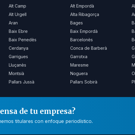
Alt Camp
Alt Empordà
A
Alt Urgell
Alta Ribagorça
A
Aran
Bages
B
Baix Ebre
Baix Empordà
B
Baix Penedès
Barcelonès
B
Cerdanya
Conca de Barberà
G
Garrigues
Garrotxa
G
Lluçanès
Maresme
M
Montsià
Noguera
O
Pallars Jussà
Pallars Sobirà
P
rensa de tu empresa?
mos titulares con enfoque periodístico.