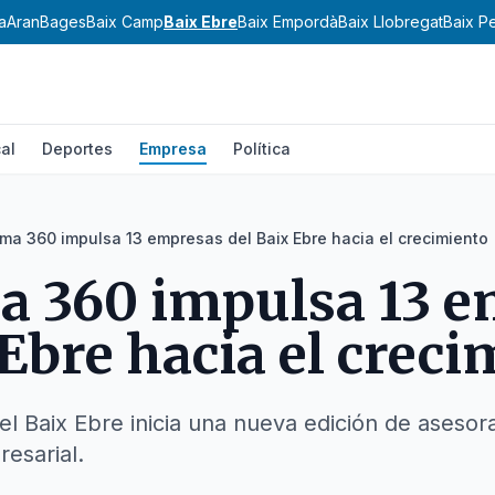
a
Aran
Bages
Baix Camp
Baix Ebre
Baix Empordà
Baix Llobregat
Baix P
al
Deportes
Empresa
Política
ma 360 impulsa 13 empresas del Baix Ebre hacia el crecimiento
a 360 impulsa 13 e
 Ebre hacia el crec
el Baix Ebre inicia una nueva edición de asesor
resarial.