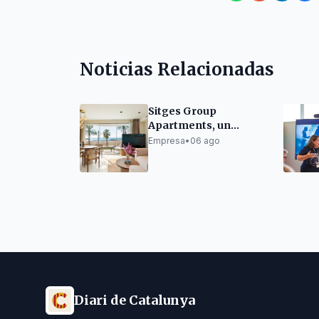
Noticias Relacionadas
Sitges Group
Apartments, un
referente reconocido
Empresa
•
06 ago
por sus clientes
Diari de Catalunya