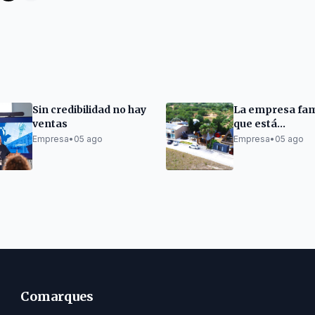
Sin credibilidad no hay
La empresa fam
ventas
que está
revolucionando 
Empresa
•
05 ago
Empresa
•
05 ago
mercado de las
de madera.
Comarques