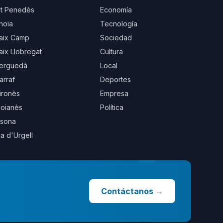
lt Penedès
Economía
noia
Tecnología
aix Camp
Sociedad
aix Llobregat
Cultura
erguedà
Local
arraf
Deportes
ironès
Empresa
oianès
Política
sona
la d'Urgell
Contáctanos
→