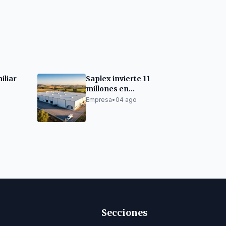
iliar
Saplex invierte 11
millones en
el
Canovelles para
Empresa
•
04 ago
 casas
crecer
Secciones