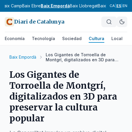
s
Baix Camp
Baix Ebre
Baix Empordà
Baix Llobregat
Baix Penedès
Bar
CA
|
ES
|
EN
Diari de Catalunya
Economía
Tecnología
Sociedad
Cultura
Local
D
Los Gigantes de Torroella de
Baix Empordà
Montgrí, digitalizados en 3D para
preservar la cultura popular
Los Gigantes de
Torroella de Montgrí,
digitalizados en 3D para
preservar la cultura
popular