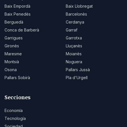
Baix Empordà
Baix Llobregat
Baix Penedès
Barcelonès
Berguedà
Cerdanya
Conca de Barberà
Garraf
Garrigues
Garrotxa
Gironès
Lluçanès
Maresme
Moianès
Montsià
Noguera
Osona
Pallars Jussà
Pallars Sobirà
Pla d'Urgell
Secciones
Economía
Tecnología
Sociedad