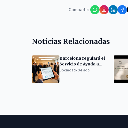
Compartir
:
Noticias Relacionadas
Barcelona regulará el
Servicio de Ayuda a
Domicilio para
Sociedad
•
04 ago
mejorar calidad y
eficiencia