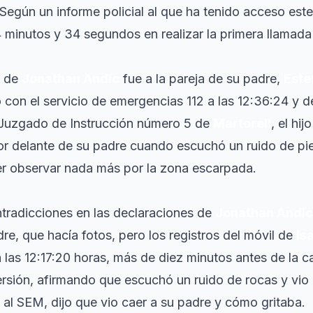
egún un informe policial al que ha tenido acceso este 
4 minutos y 34 segundos en realizar la primera llamada 
n de
Jonathan Andic
fue a la pareja de su padre,
Este
 con el servicio de emergencias 112 a las 12:36:24 y d
l Juzgado de Instrucción número 5 de
Martorell
, el hi
 delante de su padre cuando escuchó un ruido de pie
er observar nada más por la zona escarpada.
tradicciones en las declaraciones de
Jonathan Andic
re, que hacía fotos, pero los registros del móvil de
Is
 a las 12:17:20 horas, más de diez minutos antes de la 
ersión, afirmando que escuchó un ruido de rocas y vio
 al SEM, dijo que vio caer a su padre y cómo gritaba.