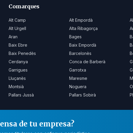
Comarques
Alt Camp
Alt Empordà
A
Alt Urgell
Alta Ribagorça
A
Aran
Bages
B
Baix Ebre
Baix Empordà
B
Baix Penedès
Barcelonès
B
Cerdanya
Conca de Barberà
G
Garrigues
Garrotxa
G
Lluçanès
Maresme
M
Montsià
Noguera
O
Pallars Jussà
Pallars Sobirà
P
rensa de tu empresa?