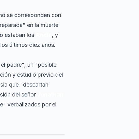
 "no se corresponden con
preparada" en la muerte
o estaban los
Andic
, y
los últimos diez años.
 el padre", un "posible
ción y estudio previo del
psia que "descartan
esión del señor
Jonathan
e" verbalizados por el