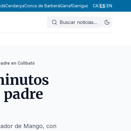
edà
Cerdanya
Conca de Barberà
Garraf
Garrigues
Garrotxa
CA
|
ES
|
EN
Gironès
Lluç
Buscar noticias
...
padre en Collbató
minutos
u padre
ndador de Mango, con