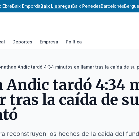
x Ebre
Baix Empordà
Baix Llobregat
Baix Penedès
Barcelonès
Bergu
cal
Deportes
Empresa
Política
nathan Andic tardó 4:34 minutos en llamar tras la caída de su 
 Andic tardó 4:34 
 tras la caída de s
ató
a reconstruyen los hechos de la caída del fu