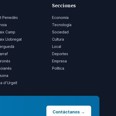
Secciones
lt Penedès
Economía
noia
Tecnología
aix Camp
Sociedad
aix Llobregat
Cultura
erguedà
Local
arraf
Deportes
ironès
Empresa
oianès
Política
sona
la d'Urgell
Contáctanos
→