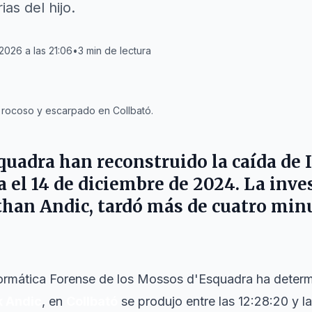
as del hijo.
 2026 a las 21:06
•
3
min de lectura
 rocoso y escarpado en Collbató.
uadra han reconstruido la caída de 
a el 14 de diciembre de 2024. La inv
athan Andic, tardó más de cuatro minu
ormática Forense de los Mossos d'Esquadra ha determ
k Andic
, en
Collbató
se produjo entre las 12:28:20 y l