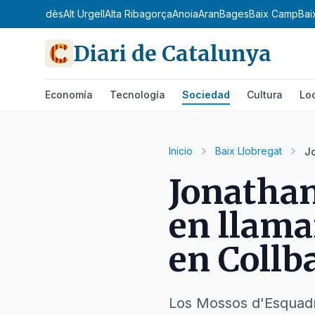
dà
Alt Penedès
Alt Urgell
Alta Ribagorça
Anoia
Aran
Bages
Baix Camp
Bai
Diari de Catalunya
Economía
Tecnología
Sociedad
Cultura
Lo
Inicio
Baix Llobregat
Jo
Jonathan
en llamar
en Collb
Los Mossos d'Esquadr