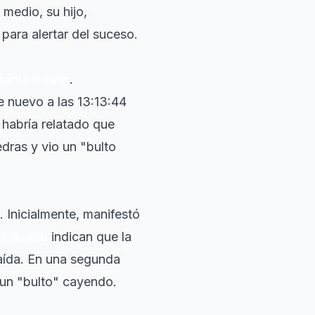
medio, su hijo,
para alertar del suceso.
fanía Knuth
.
e nuevo a las 13:13:44
jo habría relatado que
dras y vio un "bulto
. Inicialmente, manifestó
ak Andic
indican que la
caída. En una segunda
 un "bulto" cayendo.