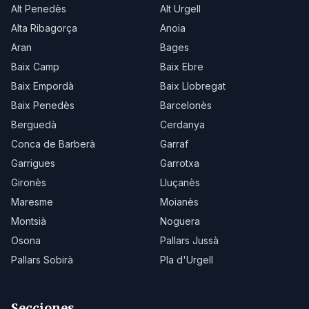
Alt Penedès
Alt Urgell
Alta Ribagorça
Anoia
Aran
Bages
Baix Camp
Baix Ebre
Baix Empordà
Baix Llobregat
Baix Penedès
Barcelonès
Berguedà
Cerdanya
Conca de Barberà
Garraf
Garrigues
Garrotxa
Gironès
Lluçanès
Maresme
Moianès
Montsià
Noguera
Osona
Pallars Jussà
Pallars Sobirà
Pla d'Urgell
Secciones