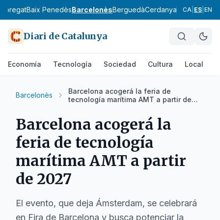
lobregat
Baix Penedès
Barcelonès
Berguedà
Cerdanya
Conca de Ba
CA
|
ES
|
EN
Diari de Catalunya
Economía
Tecnología
Sociedad
Cultura
Local
D
Barcelona acogerá la feria de
Barcelonès
tecnología marítima AMT a partir de
2027
Barcelona acogerá la
feria de tecnología
marítima AMT a partir
de 2027
El evento, que deja Ámsterdam, se celebrará
en Fira de Barcelona y busca potenciar la