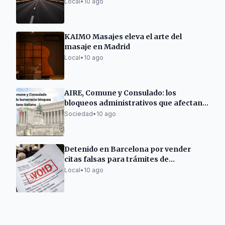
Local
•
10 ago
KAIMO Masajes eleva el arte del
masaje en Madrid
Local
•
10 ago
AIRE, Comune y Consulado: los
bloqueos administrativos que afectan a
italianos residentes en el exterior
Sociedad
•
10 ago
Detenido en Barcelona por vender
citas falsas para trámites de
extranjería
Local
•
10 ago