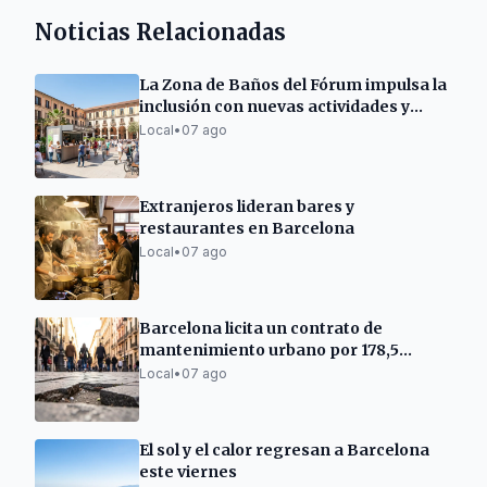
Noticias Relacionadas
La Zona de Baños del Fórum impulsa la
inclusión con nuevas actividades y
chiringuito social
Local
•
07 ago
Extranjeros lideran bares y
restaurantes en Barcelona
Local
•
07 ago
Barcelona licita un contrato de
mantenimiento urbano por 178,5
millones
Local
•
07 ago
El sol y el calor regresan a Barcelona
este viernes