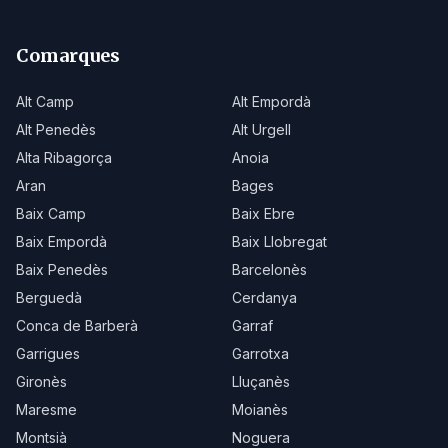
Comarques
Alt Camp
Alt Empordà
Alt Penedès
Alt Urgell
Alta Ribagorça
Anoia
Aran
Bages
Baix Camp
Baix Ebre
Baix Empordà
Baix Llobregat
Baix Penedès
Barcelonès
Berguedà
Cerdanya
Conca de Barberà
Garraf
Garrigues
Garrotxa
Gironès
Lluçanès
Maresme
Moianès
Montsià
Noguera