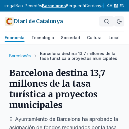
lobregat
Baix Penedès
Barcelonès
Berguedà
Cerdanya
Conca de Ba
CA
|
ES
|
EN
Diari de Catalunya
Economía
Tecnología
Sociedad
Cultura
Local
D
Barcelona destina 13,7 millones de la
Barcelonès
tasa turística a proyectos municipales
Barcelona destina 13,7
millones de la tasa
turística a proyectos
municipales
El Ayuntamiento de Barcelona ha aprobado la
asignación de fondos recaudados por la tasa