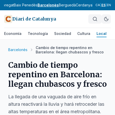
lobregat
Baix Penedès
Barcelonès
Berguedà
Cerdanya
Conca de Ba
CA
|
ES
|
EN
Diari de Catalunya
Economía
Tecnología
Sociedad
Cultura
Local
D
Cambio de tiempo repentino en
Barcelonès
Barcelona: llegan chubascos y fresco
Cambio de tiempo
repentino en Barcelona:
llegan chubascos y fresco
La llegada de una vaguada de aire frío en
altura reactivará la lluvia y hará retroceder las
altas temperaturas en el área metropolitana.