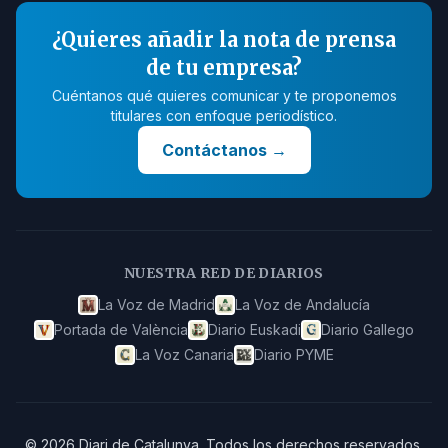
¿Quieres añadir la nota de prensa
de tu empresa?
Cuéntanos qué quieres comunicar y te proponemos
titulares con enfoque periodístico.
Contáctanos
→
NUESTRA RED DE DIARIOS
La Voz de Madrid
La Voz de Andalucía
Portada de València
Diario Euskadi
Diario Gallego
La Voz Canaria
Diario PYME
©
2026
Diari de Catalunya
.
Todos los derechos reservados.