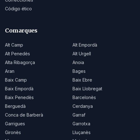
Código ético
Comarques
Alt Camp
Alt Empordà
Alt Penedès
Alt Urgell
Alta Ribagorça
Anoia
Aran
Bages
Baix Camp
Baix Ebre
Baix Empordà
Baix Llobregat
Baix Penedès
Barcelonès
Berguedà
Cerdanya
Conca de Barberà
Garraf
Garrigues
Garrotxa
Gironès
Lluçanès