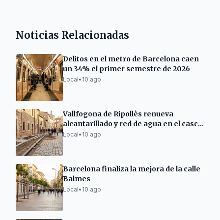
Noticias Relacionadas
Delitos en el metro de Barcelona caen
un 34% el primer semestre de 2026
Local
•
10 ago
Vallfogona de Ripollès renueva
alcantarillado y red de agua en el casco
medieval
Local
•
10 ago
Barcelona finaliza la mejora de la calle
Balmes
Local
•
10 ago