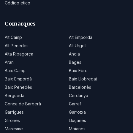
Código ético
Comarques
Alt Camp
Alt Empordà
Alt Penedès
Alt Urgell
Alta Ribagorça
Anoia
Aran
Bages
Baix Camp
Baix Ebre
Baix Empordà
Baix Llobregat
Baix Penedès
Barcelonès
Berguedà
Cerdanya
Conca de Barberà
Garraf
Garrigues
Garrotxa
Gironès
Lluçanès
Maresme
Moianès