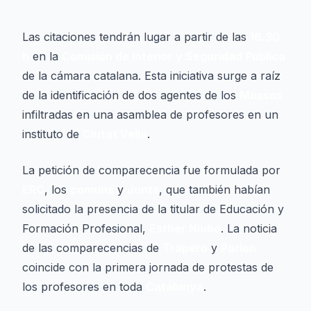
Las citaciones tendrán lugar a partir de las
16.30
h
en la
Comisión de Interior y Seguridad Pública
de la cámara catalana. Esta iniciativa surge a raíz
de la identificación de dos agentes de los
Mossos
infiltradas en una asamblea de profesores en un
instituto de
Ciutat Vella
.
La petición de comparecencia fue formulada por
ERC
, los
comuns
y
Junts
, que también habían
solicitado la presencia de la titular de Educación y
Formación Profesional,
Esther Niubó
. La noticia
de las comparecencias de
Trapero
y
Parlon
coincide con la primera jornada de protestas de
los profesores en toda
Catalunya
.