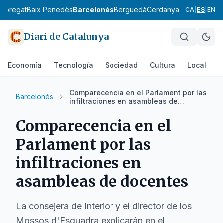
lobregat
Baix Penedès
Barcelonès
Berguedà
Cerdanya
Conca de Ba
CA
|
ES
|
EN
Diari de Catalunya
Economía
Tecnología
Sociedad
Cultura
Local
D
Comparecencia en el Parlament por las
Barcelonès
infiltraciones en asambleas de
docentes
Comparecencia en el
Parlament por las
infiltraciones en
asambleas de docentes
La consejera de Interior y el director de los
Mossos d'Esquadra explicarán en el