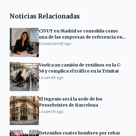
Noticias Relacionadas
CIVUT en Madrid se consolida como
una de las empresas de referencia en
la tramitación de licencias turísticas
Economía
•
08 ago
Vuelca un camión de residuos en la C-
58 y complica el tráfico en la Trinitat
Local
•
08 ago
El Ingenio será la sede de los
Pessebristes de Barcelona
Local
•
08 ago
Detenidos cuatro hombres por robar