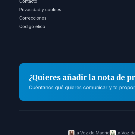
Contacto
Privacidad y cookies
Correcciones
Código ético
¿Quieres añadir la nota de p
Cuéntanos qué quieres comunicar y te propone
La Voz de Madrid
La Voz de