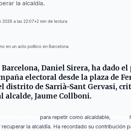
erar la alcaldía.
o 2026 a las 22:07
•
2
min de lectura
o en un acto político en Barcelona.
n Barcelona,
Daniel Sirera
, ha dado el
ampaña electoral desde la plaza de
Fe
el distrito de
Sarrià-Sant Gervasi
, cr
l alcalde,
Jaume Collboni
.
to Núñez Feijóo
para repetir como alcaldable,
Sirera
h
r recuperar la alcaldía. Ha recordado su contribución 