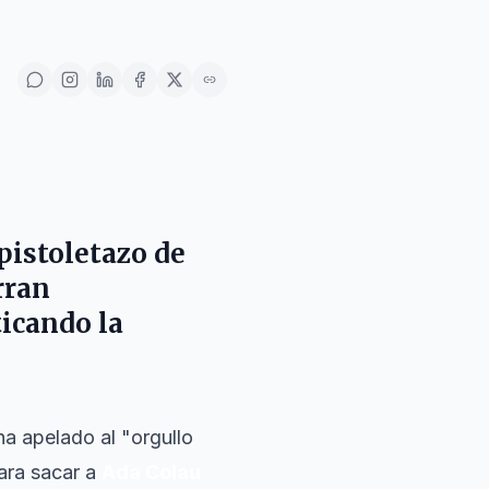
 pistoletazo de
rran
iticando la
a apelado al "orgullo
para sacar a
Ada Colau