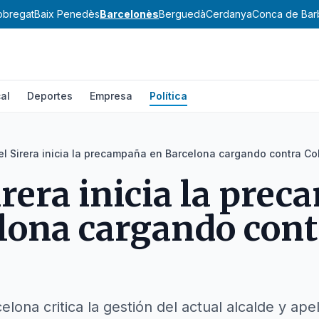
lobregat
Baix Penedès
Barcelonès
Berguedà
Cerdanya
Conca de Bar
al
Deportes
Empresa
Política
el Sirera inicia la precampaña en Barcelona cargando contra Co
irera inicia la pre
lona cargando cont
elona critica la gestión del actual alcalde y apel