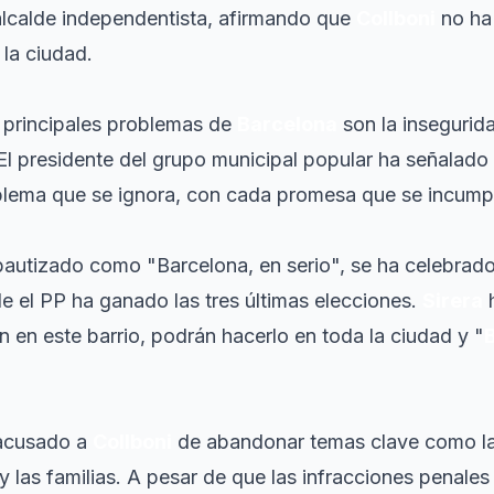
 alcalde independentista, afirmando que
Collboni
no ha
la ciudad.
 principales problemas de
Barcelona
son la inseguridad
El presidente del grupo municipal popular ha señalado 
blema que se ignora, con cada promesa que se incump
bautizado como "Barcelona, en serio", se ha celebrad
nde el PP ha ganado las tres últimas elecciones.
Sirera
h
 en este barrio, podrán hacerlo en toda la ciudad y "
 acusado a
Collboni
de abandonar temas clave como la
 y las familias. A pesar de que las infracciones penale