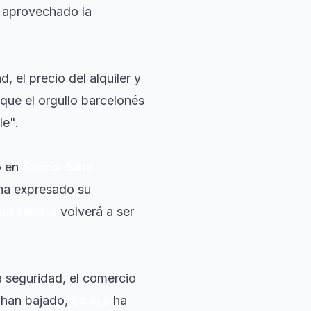
 aprovechado la
, el precio del alquiler y
que el orgullo barcelonés
le".
o en
Sarrià-Sant
a expresado su
Barcelona
volverá a ser
 seguridad, el comercio
s han bajado,
Sirera
ha