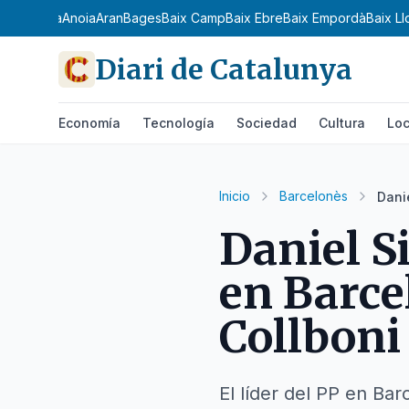
 Ribagorça
Anoia
Aran
Bages
Baix Camp
Baix Ebre
Baix Empordà
Baix L
Diari de Catalunya
Economía
Tecnología
Sociedad
Cultura
Loc
Inicio
Barcelonès
Dani
Daniel S
en Barce
Collboni
El líder del PP en Barc