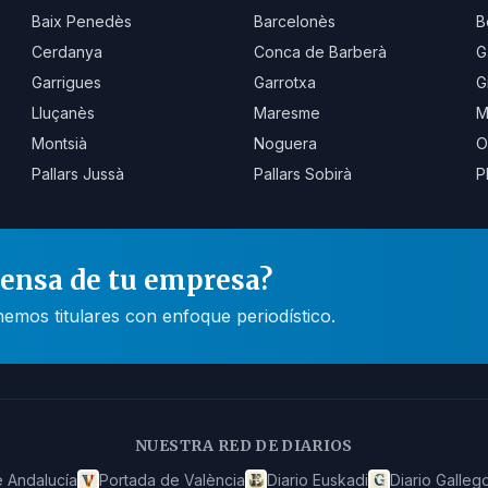
Baix Penedès
Barcelonès
B
Cerdanya
Conca de Barberà
G
Garrigues
Garrotxa
G
Lluçanès
Maresme
M
Montsià
Noguera
O
Pallars Jussà
Pallars Sobirà
P
rensa de tu empresa?
mos titulares con enfoque periodístico.
NUESTRA RED DE DIARIOS
 Andalucía
Portada de València
Diario Euskadi
Diario Galleg