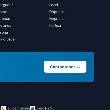
erguedà
Local
arraf
Deportes
ironès
Empresa
oianès
Política
sona
la d'Urgell
Contáctanos
→
o
La Voz Canaria
Diario PYME