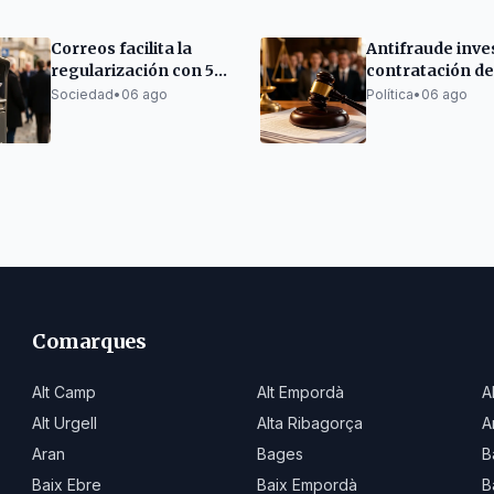
Correos facilita la
Antifraude inves
regularización con 53
contratación de 
oficinas en Cataluña
de la alcaldesa 
Sociedad
•
06 ago
Política
•
06 ago
Ripoll como poli
Comarques
Alt Camp
Alt Empordà
A
Alt Urgell
Alta Ribagorça
A
Aran
Bages
B
Baix Ebre
Baix Empordà
B