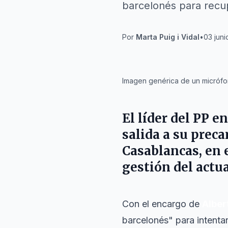
barcelonés para recup
Por
Marta Puig i Vidal
•
03 juni
IA
Imagen genérica de un micrófon
El líder del PP e
salida a su prec
Casablancas
, en 
gestión del actua
Con el encargo de
Alber
barcelonés" para intenta