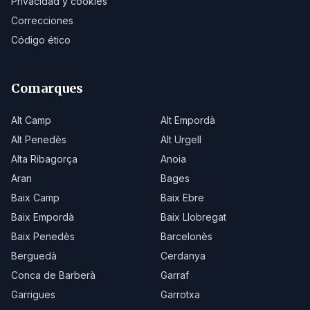
Privacidad y cookies
Correcciones
Código ético
Comarques
Alt Camp
Alt Empordà
Alt Penedès
Alt Urgell
Alta Ribagorça
Anoia
Aran
Bages
Baix Camp
Baix Ebre
Baix Empordà
Baix Llobregat
Baix Penedès
Barcelonès
Berguedà
Cerdanya
Conca de Barberà
Garraf
Garrigues
Garrotxa