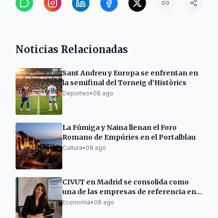
Noticias Relacionadas
Sant Andreu y Europa se enfrentan en
la semifinal del Torneig d’Històrics
Deportes
•
08 ago
La Fúmiga y Naina llenan el Foro
Romano de Empúries en el Portalblau
Cultura
•
08 ago
CIVUT en Madrid se consolida como
una de las empresas de referencia en
la tramitación de licencias turísticas
Economía
•
08 ago