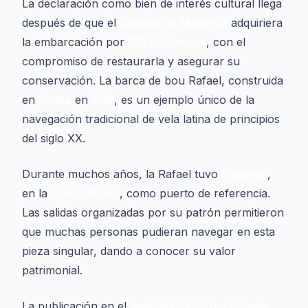
La declaración como bien de interés cultural llega
después de que el
Consell de Mallorca
adquiriera
la embarcación por
175.000 euros
, con el
compromiso de restaurarla y asegurar su
conservación. La barca de bou
Rafael
, construida
en
Palma
en
1915
, es un ejemplo único de la
navegación tradicional de vela latina de principios
del siglo XX.
Durante muchos años, la
Rafael
tuvo
Palamós
,
en la
Costa Brava
, como puerto de referencia.
Las salidas organizadas por su patrón permitieron
que muchas personas pudieran navegar en esta
pieza singular, dando a conocer su valor
patrimonial.
La publicación en el
Boletín Oficial del Estado