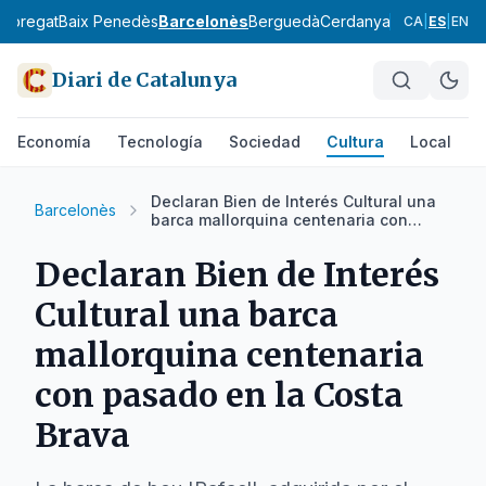
lobregat
Baix Penedès
Barcelonès
Berguedà
Cerdanya
Conca de Ba
CA
|
ES
|
EN
Diari de Catalunya
Economía
Tecnología
Sociedad
Cultura
Local
D
Declaran Bien de Interés Cultural una
Barcelonès
barca mallorquina centenaria con
pasado en la Costa Brava
Declaran Bien de Interés
Cultural una barca
mallorquina centenaria
con pasado en la Costa
Brava