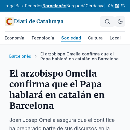
lobregat
Baix Penedès
Barcelonès
Berguedà
Cerdanya
Conca de Ba
CA
|
ES
|
EN
Diari de Catalunya
Economía
Tecnología
Sociedad
Cultura
Local
D
El arzobispo Omella confirma que el
Barcelonès
Papa hablará en catalán en Barcelona
El arzobispo Omella
confirma que el Papa
hablará en catalán en
Barcelona
Joan Josep Omella asegura que el pontífice
ha preparado parte de sus discursos en la