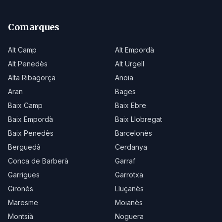
Comarques
Alt Camp
Alt Empordà
Alt Penedès
Alt Urgell
Alta Ribagorça
Anoia
Aran
Bages
Baix Camp
Baix Ebre
Baix Empordà
Baix Llobregat
Baix Penedès
Barcelonès
Berguedà
Cerdanya
Conca de Barberà
Garraf
Garrigues
Garrotxa
Gironès
Lluçanès
Maresme
Moianès
Montsià
Noguera