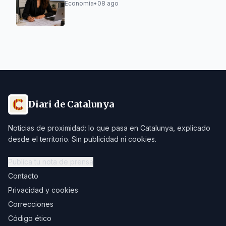
la tramitación de licencias turísticas
Economía
•
08 ago
Diari de Catalunya
Noticias de proximidad: lo que pasa en Catalunya, explicado
desde el territorio. Sin publicidad ni cookies.
Publica tu nota de prensa
Contacto
Privacidad y cookies
Correcciones
Código ético