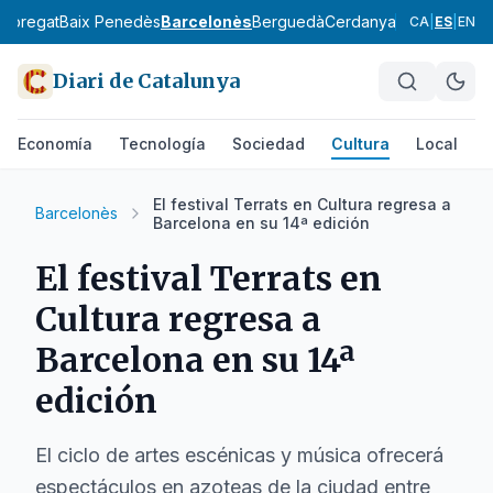
lobregat
Baix Penedès
Barcelonès
Berguedà
Cerdanya
Conca de Ba
CA
|
ES
|
EN
Diari de Catalunya
Economía
Tecnología
Sociedad
Cultura
Local
D
El festival Terrats en Cultura regresa a
Barcelonès
Barcelona en su 14ª edición
El festival Terrats en
Cultura regresa a
Barcelona en su 14ª
edición
El ciclo de artes escénicas y música ofrecerá
espectáculos en azoteas de la ciudad entre