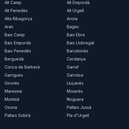
Alt Camp
Alt Empordà
Alt Penedès
Alt Urgell
Alta Ribagorça
Anoia
Aran
Bages
Baix Camp
Baix Ebre
Baix Empordà
Baix Llobregat
Baix Penedès
Barcelonès
Berguedà
Cerdanya
Conca de Barberà
Garraf
Garrigues
Garrotxa
Gironès
Lluçanès
Maresme
Moianès
Montsià
Noguera
Osona
Pallars Jussà
Pallars Sobirà
Pla d'Urgell