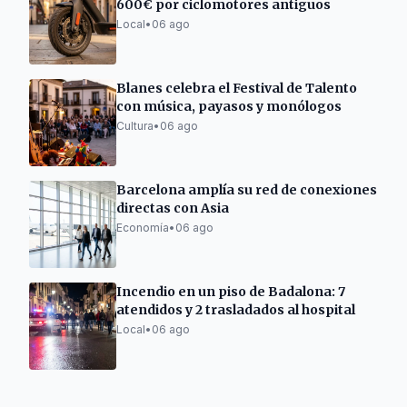
600€ por ciclomotores antiguos
Local
•
06 ago
Blanes celebra el Festival de Talento
con música, payasos y monólogos
Cultura
•
06 ago
Barcelona amplía su red de conexiones
directas con Asia
Economía
•
06 ago
Incendio en un piso de Badalona: 7
atendidos y 2 trasladados al hospital
Local
•
06 ago