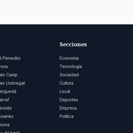
Secciones
lt Penedès
Economía
noia
Tecnología
aix Camp
Sociedad
aix Llobregat
Cultura
erguedà
Local
arraf
Deportes
ironès
Empresa
oianès
Política
sona
la d'Urgell