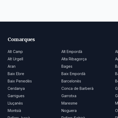
Comarques
Alt Camp
Alt Empordà
A
Alt Urgell
Alta Ribagorça
A
Aran
Bages
B
Baix Ebre
Baix Empordà
B
Baix Penedès
Barcelonès
B
Cerdanya
Conca de Barberà
G
Garrigues
Garrotxa
G
Lluçanès
Maresme
M
Montsià
Noguera
O
Pallars Jussà
Pallars Sobirà
P