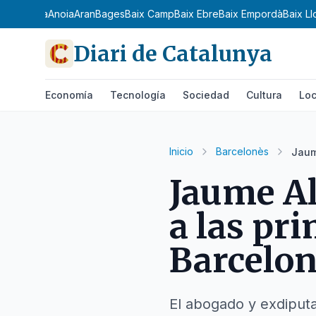
 Ribagorça
Anoia
Aran
Bages
Baix Camp
Baix Ebre
Baix Empordà
Baix L
Diari de Catalunya
Economía
Tecnología
Sociedad
Cultura
Loc
Inicio
Barcelonès
Jaum
Jaume Al
a las pr
Barcelo
El abogado y exdiputad