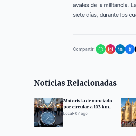
avales de la militancia. 
siete días, durante los c
Compartir
:
Noticias Relacionadas
Motorista denunciado
por circular a 103 km/h
en la Ronda del
Local
•
07 ago
Guinardó