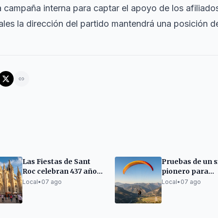
La campaña interna para captar el apoyo de los afiliad
uales la dirección del partido mantendrá una posición d
Las Fiestas de Sant
Pruebas de un 
Roc celebran 437 años
pionero para
en el Barrio Gótico
compatibilizar
Local
•
07 ago
Local
•
07 ago
parapente y vue
el aeropuerto
Andorra-La Seu