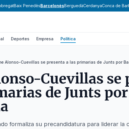
lobregat
Baix Penedès
Barcelonès
Berguedà
Cerdanya
Conca de Bar
al
Deportes
Empresa
Política
e Alonso-Cuevillas se presenta a las primarias de Junts por B
onso-Cuevillas se 
imarias de Junts por
na
o formaliza su precandidatura para liderar la c