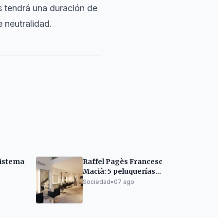
os tendrá una duración de
e neutralidad.
sistema
Raffel Pagès Francesc
Macià: 5 peluquerías
en Barcelona donde la
Sociedad
•
07 ago
los en
excelencia no es
tendencia, sino una
forma de hacer