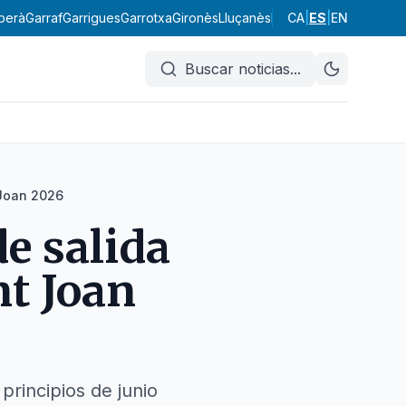
berà
Garraf
Garrigues
Garrotxa
Gironès
Lluçanès
Maresme
CA
|
ES
Moianès
|
EN
Mont
Buscar noticias
...
 Joan 2026
de salida
nt Joan
principios de junio