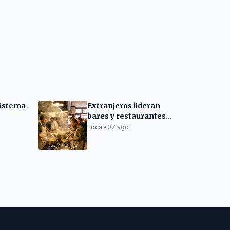
sistema
Extranjeros lideran
bares y restaurantes
en Barcelona
Local
•
07 ago
los en