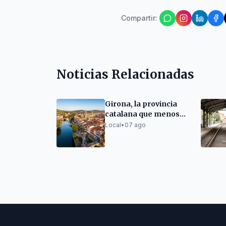
Compartir
:
Noticias Relacionadas
Girona, la provincia
catalana que menos
crece en población
Local
•
07 ago