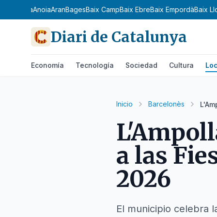
 Ribagorça
Anoia
Aran
Bages
Baix Camp
Baix Ebre
Baix Empordà
Baix L
Diari de Catalunya
Economía
Tecnología
Sociedad
Cultura
Loc
Inicio
Barcelonès
L'Am
L'Ampolla
a las Fi
2026
El municipio celebra l