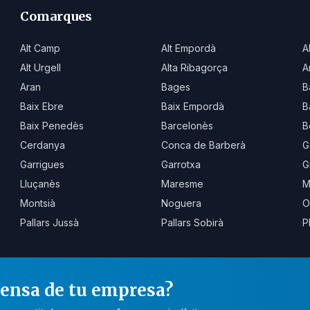
Comarques
Alt Camp
Alt Empordà
A
Alt Urgell
Alta Ribagorça
A
Aran
Bages
B
Baix Ebre
Baix Empordà
B
Baix Penedès
Barcelonès
B
Cerdanya
Conca de Barberà
G
Garrigues
Garrotxa
G
Lluçanès
Maresme
M
Montsià
Noguera
O
Pallars Jussà
Pallars Sobirà
P
rensa de tu empresa?