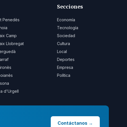
Secciones
lt Penedès
Economía
noia
Tecnología
aix Camp
Sociedad
aix Llobregat
Cultura
erguedà
Local
arraf
Deportes
ironès
Empresa
oianès
Política
sona
la d'Urgell
Contáctanos
→