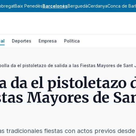
lobregat
Baix Penedès
Barcelonès
Berguedà
Cerdanya
Conca de Bar
al
Deportes
Empresa
Política
polla da el pistoletazo de salida a las Fiestas Mayores de Sant
 da el pistoletazo 
estas Mayores de Sa
as tradicionales fiestas con actos previos desde 