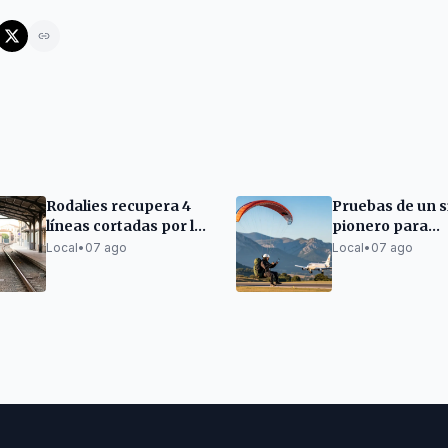
Rodalies recupera 4
Pruebas de un 
líneas cortadas por las
pionero para
lluvias torrenciales; 3
compatibilizar
Local
•
07 ago
Local
•
07 ago
siguen afectadas
parapente y vue
La Seu d'Urgell