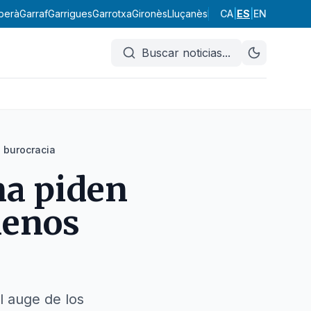
berà
Garraf
Garrigues
Garrotxa
Gironès
Lluçanès
Maresme
CA
|
ES
Moianès
|
EN
Mont
Buscar noticias
...
 burocracia
na piden
menos
l auge de los