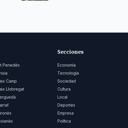
Secciones
lt Penedès
Economía
noia
Tecnología
aix Camp
Sociedad
aix Llobregat
Cultura
erguedà
Local
arraf
Deportes
ironès
Empresa
oianès
Política