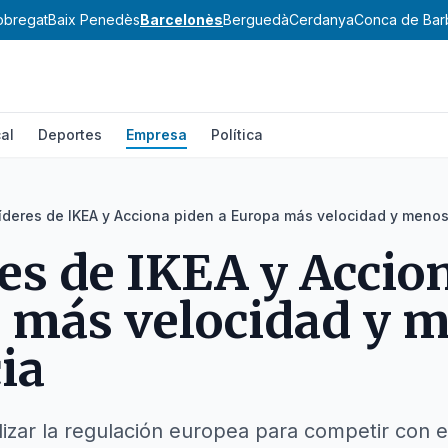
lobregat
Baix Penedès
Barcelonès
Berguedà
Cerdanya
Conca de Bar
al
Deportes
Empresa
Política
líderes de IKEA y Acciona piden a Europa más velocidad y menos
res de IKEA y Accio
 más velocidad y 
ia
ilizar la regulación europea para competir con e