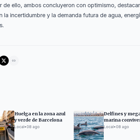
ar de ello, ambos concluyeron con optimismo, destaca
 la incertidumbre y la demanda futura de agua, energí
s.
Huelga en la zona azul
Delfines y meg
y verde de Barcelona
marina conviven
litoral de Barce
Local
•
08 ago
Local
•
08 ago