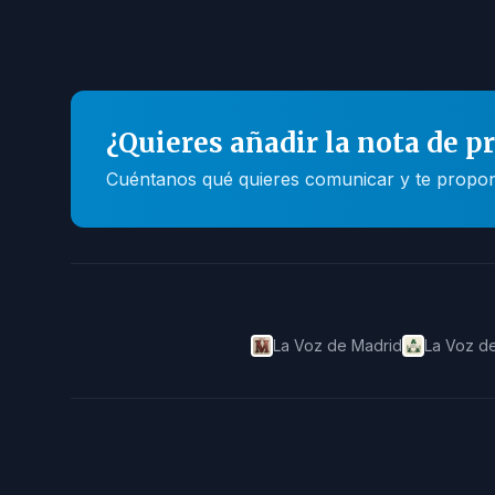
¿Quieres añadir la nota de p
Cuéntanos qué quieres comunicar y te propone
La Voz de Madrid
La Voz de