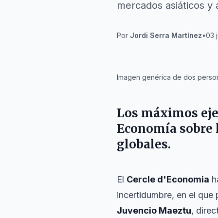
mercados asiáticos y 
Por
Jordi Serra Martínez
•
03 
IA
Imagen genérica de dos perso
Los máximos ejec
Economía sobre l
globales.
El
Cercle d'Economia
ha
incertidumbre, en el que 
Juvencio Maeztu
, dire