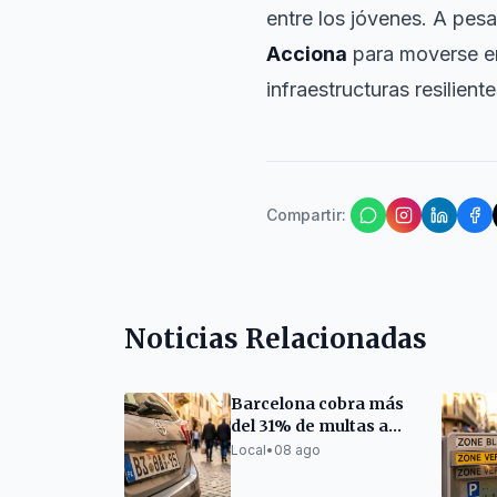
entre los jóvenes. A pes
Acciona
para moverse en
infraestructuras resiliente
Compartir
:
Noticias Relacionadas
Barcelona cobra más
del 31% de multas a
conductores
Local
•
08 ago
extranjeros