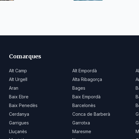
Comarques
Alt Camp
Alt Empordà
A
Alt Urgell
Alta Ribagorça
A
Aran
Bages
B
Baix Ebre
Baix Empordà
B
Baix Penedès
Barcelonès
B
Cerdanya
Conca de Barberà
G
Garrigues
Garrotxa
G
Lluçanès
Maresme
M