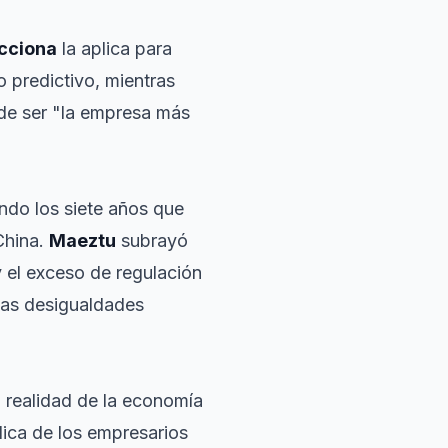
cciona
la aplica para
o predictivo, mientras
o de ser "la empresa más
tando los siete años que
China.
Maeztu
subrayó
y el exceso de regulación
 las desigualdades
a realidad de la economía
lica de los empresarios