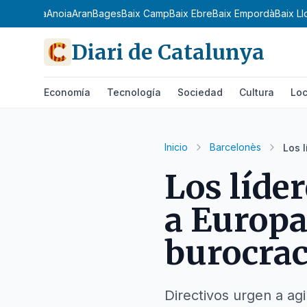
 Ribagorça
Anoia
Aran
Bages
Baix Camp
Baix Ebre
Baix Empordà
Baix L
Diari de Catalunya
Economía
Tecnología
Sociedad
Cultura
Loc
Inicio
Barcelonès
Los 
Los líde
a Europa
burocrac
Directivos urgen a ag