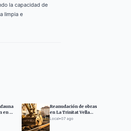
ndo la capacidad de
a limpia e
afauna
Reanudación de obras
 en el
en La Trinitat Vella
lona
con medidas anti-
Local
•
07 ago
vibración