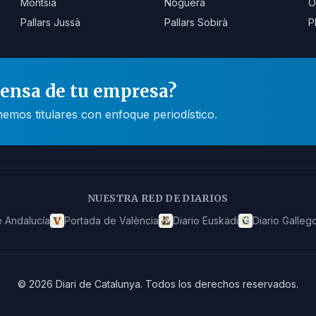
Montsià
Noguera
O
Pallars Jussà
Pallars Sobirà
P
rensa de tu empresa?
mos titulares con enfoque periodístico.
NUESTRA RED DE DIARIOS
 Andalucía
Portada de València
Diario Euskadi
Diario Galleg
©
2026
Diari de Catalunya
.
Todos los derechos reservados.