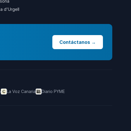
sona
la d'Urgell
Contáctanos
→
o
La Voz Canaria
Diario PYME